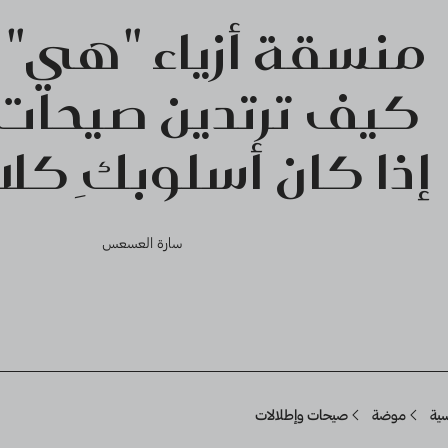
منسقة أزياء "هي" ت
إذا كان أسلوبكِ كلا
سارة العسعس
Breadcru
سية
موضة
صيحات وإطلالات