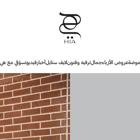
وضة
عروض الأزياء
جمال
ترفيه وفنون
لايف ستايل
أخبار
فيديو
تسوّقي مع هي