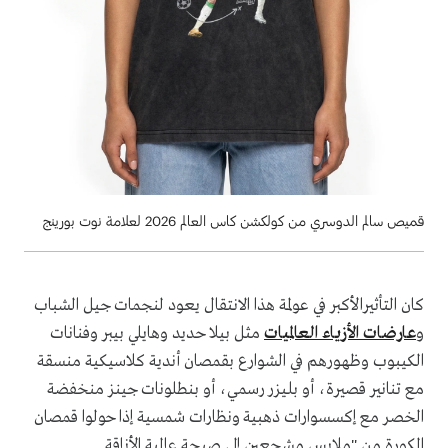
قميص سالم الدوسري من كولكشن كاس العالم 2026 لعلامة نوت بورينج
كان التأثيرالأكبر في عولمة هذا الانتقال يعود لنجمات جيل الشباب
و
عارضات الأزياء العالميات
مثل بيلا حديد وهايلي بيبر وفنانات
الكيبوب وظهورهم في الشوارع بقمصان أندية كلاسيكية منسقة
مع تنانير قصيرة، أو بليزر رسمي، أو بنطلونات جينز منخفضة
الخصر مع إكسسوارات ذهبية ونظارات شمسية إذا حولوا قمصان
الكورة من "ملابس مشجعين إلى صيحة عالية الأناقة .