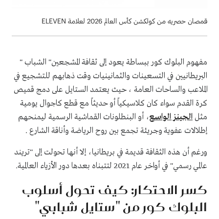
قمصان حصريه من كولكشن كأس العالم 2026 لعلامة ELEVEN
مفهوم البلوك كور ببساطة يعود إلى ثقافة المشجعين" الشباب "
البريطانيين في التسعينات والثمانينيات وقت ذهابهم للتشجيع في
الملاعب والساحات العامة ، حيث يعتمد الستايل على دمج قميص
كرة القدم سواء كان كلاسيكياً أو حديثاً مع قطع كاجوال يومية
مثل
الجينز الواسع
، أو البنطلونات القماشية الرسمية ليمنحهم
إطلالات عفوية وجريئة تجمع بين روح الرياضة وأناقة الشارع .
ورغم أن هذه الثقافة قديمة في بريطانيا، إلا أنها تحولت إلى "تريند
عالمي رسمي" في أواخر عام 2021 لتتبناه بعدها دور الأزياء العالمية.
كسر الاحتكار: كيف تحول أسلوب
البلوك كور من "ستايل شبابي"