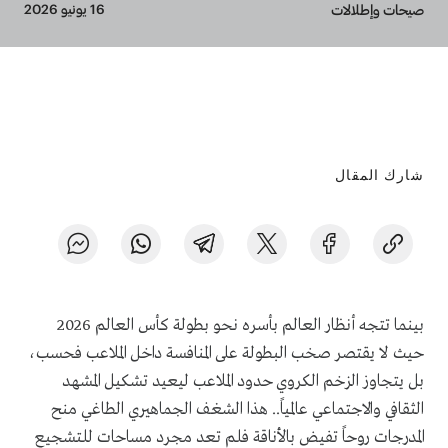
Breadcrumb
16 يونيو 2026
صيحات وإطلالات
شارك المقال
بينما تتجه أنظار العالم بأسره نحو بطولة كأس العالم 2026
حيث لا يقتصر صخب البطولة على المنافسة داخل الملاعب فحسب،
بل يتجاوز الزخم الكروي حدود الملاعب ليعيد تشكيل المشهد
الثقافي والاجتماعي عالمياً.. هذا الشغف الجماهيري الطاغي منح
المدرجات روحاً تفيض بالأناقة فلم تعد مجرد مساحات للتشجيع