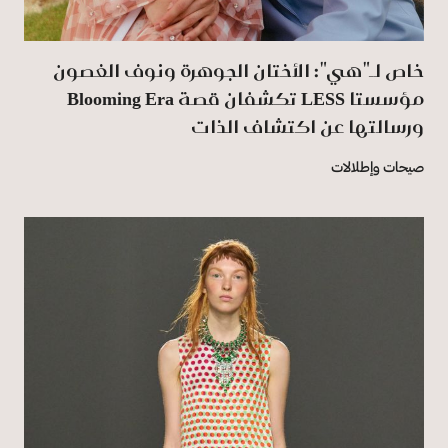
خاص لـ"هي": الأختان الجوهرة ونوف الغصون
مؤسستا LESS تكشفان قصة Blooming Era
ورسالتها عن اكتشاف الذات
صيحات وإطلالات