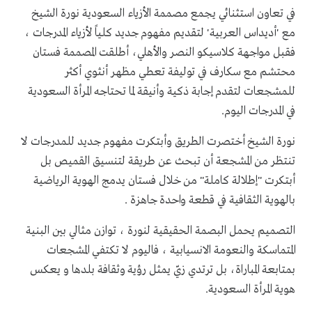
في تعاون استثنائي يجمع مصممة الأزياء السعودية نورة الشيخ
مع 'أديداس العربية' لتقديم مفهوم جديد كلياً لأزياء المدرجات ،
فقبل مواجهة كلاسيكو النصر والأهلي، أطلقت المصممة فستان
محتشم مع سكارف في توليفة تعطي مظهر أنثوي أكثر
للمشجعات لتقدم إجابة ذكية وأنيقة لما تحتاجه المرأة السعودية
في المدرجات اليوم.
نورة الشيخ أختصرت الطريق وأبتكرت مفهوم جديد للمدرجات لا
تنتظر من المشجعة أن تبحث عن طريقة لتنسيق القميص بل
أبتكرت "إطلالة كاملة" من خلال فستان يدمج الهوية الرياضية
بالهوية الثقافية في قطعة واحدة جاهزة .
التصميم يحمل البصمة الحقيقية لنورة ، توازن مثالي بين البنية
المتماسكة والنعومة الانسيابية ، فاليوم لا تكتفي المشجعات
بمتابعة المباراة، بل ترتدي زيّ يمثل رؤية وثقافة بلدها و يعكس
هوية المرأة السعودية.