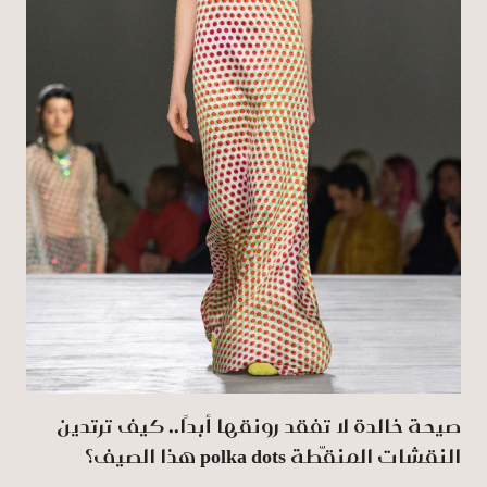
صيحة خالدة لا تفقد رونقها أبدًا.. كيف ترتدين
النقشات المنقّطة polka dots هذا الصيف؟