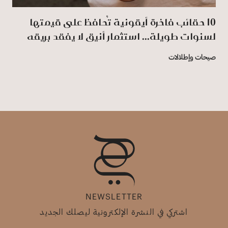
‏10‏‎ ‎حقائب فاخرة أيقونية تُحافظ على قيمتها
لسنوات طويلة... استثمار أنيق لا يفقد بريقه
صيحات وإطلالات
NEWSLETTER
اشتركي في النشرة الإلكترونية ليصلك الجديد