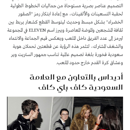
التصميم عناصر بصرية مستوحاة من جماليات الخطوط الطولية
لحقبة التسعينات والألفينات، مع إعادة ابتكار رمز "الصقور
الخضراء" بشكل مبسط وحديث ليتوسط القطع كشعار يربط بين
ثقافة المشجعين والموضة المعاصرة ويبرز اسم ELEVEN في المجموعة
ليرمز إلى عدد الفريق داخل الملعب ويعكس قيم الجماعة والانتماء
والشغف المشترك، لتثمر هذه الرؤية عن قطعتين تحملان هوية
سعودية فخورة بلغة تصميم عالمية تناسب جمهور الستريت وير
وعشاق كرة القدم خارج حدود الملعب.
أديداس بالتعاون مع العلامة
السعودية كاف باي كاف