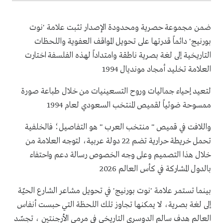
ضمن مجموعة حصرية ومحدودة الإصدار تثبت علامة 'نوت
بورنيج' دائماً قدرتها على تحويل المواقف العفوية واللحظات
التاريخية إلى لغة بصرية ناطقة وامتداداً لهذه الفلسفة اختارت
العلامة تخليد أمجاد مونديال 1994
لتعيد إحياء جماليات وروح التسعينيات من خلال طباعة صورة
ممسوحة ضوئياً لقميص المنتخب السعودي لعام 1994
واللافت في قميص " منتخب العرب " هو التفاصيل؛ فالخلفية
تحمل خريطة حرارية تضم 22 دولة عربية، لتوجه العلامة من
خلال هذا التصميم وعلى وجه الخصوص رسالة دعم واحتفاء
بالدول المشاركة في كأس العالم 2026
بينما تستمر علامة 'نوت بورنيج' في تحويل مشاعر الشارع الحيّة
إلى لغة بصرية، لا يمكنها تجاوز تلك اللحظة التي حبست أنفاس
العالم هدف سالم الدوسري التاريخي في مرمى الأرجنتين ، تجسّد