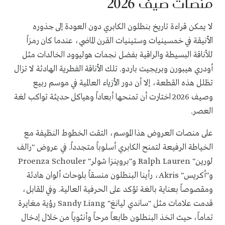
منصات صيف 2026
لا يمكن قراءة تاريخ بنطلون الكابري دون العودة إلى جذوره
الأنيقة في خمسينيات وستينيات القرن الماضي، عندما كان رمزاً
للأناقة البسيطة والراقية بفضل نجمات هوليوود الخالدات مثل
أودري هيبورن وبريجيت باردو. تلك الأناقة الفطرية الهادئة لا تزال
تظلل هذه القطعة، إلا أن دور الأزياء العالمية في موسم ربيع
وصيف 2026 اختارت أن تمنحها أبعاداً وهياكل حديثة تواكب لغة
العصر.
على منصات العروض هذا الموسم، التقت الخطوط النظيفة مع
الخياطة الرفيعة لتمنح الكابري أسلوباً متجدداً. في عروض "رالف
لورين" Ralph Lauren و"بروينزا شولر" Proenza Schouler
و"أكريس" Akris، رأينا البنطلون منسقاً بلوحات ألوان هادئة
ومقصوصاً بعناية بالغة تؤكد على الحرفية العالية. وفي المقابل،
قدمت علامات مثل "ساندي ليانغ" Sandy Liang رؤية مغايرة
تماماً، حيث اتخذ البنطلون طابعاً مرحاً وأنثوياً من خلال إدخال