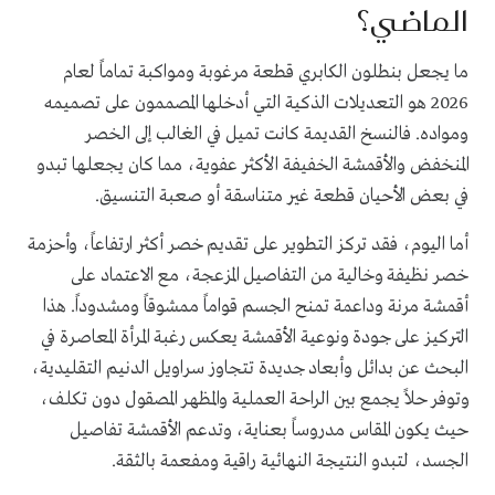
الماضي؟
ما يجعل بنطلون الكابري قطعة مرغوبة ومواكبة تماماً لعام
2026 هو التعديلات الذكية التي أدخلها المصممون على تصميمه
ومواده. فالنسخ القديمة كانت تميل في الغالب إلى الخصر
المنخفض والأقمشة الخفيفة الأكثر عفوية، مما كان يجعلها تبدو
في بعض الأحيان قطعة غير متناسقة أو صعبة التنسيق.
أما اليوم، فقد تركز التطوير على تقديم خصر أكثر ارتفاعاً، وأحزمة
خصر نظيفة وخالية من التفاصيل المزعجة، مع الاعتماد على
أقمشة مرنة وداعمة تمنح الجسم قواماً ممشوقاً ومشدوداً. هذا
التركيز على جودة ونوعية الأقمشة يعكس رغبة المرأة المعاصرة في
البحث عن بدائل وأبعاد جديدة تتجاوز سراويل الدنيم التقليدية،
وتوفر حلاً يجمع بين الراحة العملية والمظهر المصقول دون تكلف،
حيث يكون المقاس مدروساً بعناية، وتدعم الأقمشة تفاصيل
الجسد، لتبدو النتيجة النهائية راقية ومفعمة بالثقة.