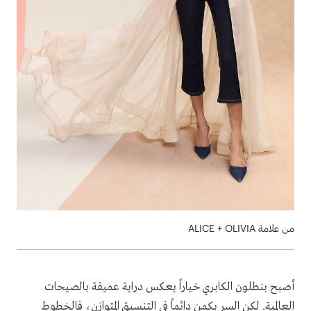
من علامة ALICE + OLIVIA
أصبح بنطلون الكابري خياراً يعكس دراية عميقة بالصيحات
العالمية. لكن السر يكمن دائماً في التنسيق المتوازن، فالخطوط