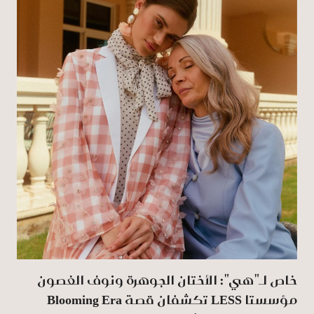
خاص لـ"هي": الأختان الجوهرة ونوف الغصون
مؤسستا LESS تكشفان قصة Blooming Era