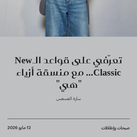
تعرّفي على قواعد الـNew
Classic‏... مع منسقة أزياء
"هي"‏
سارة العسعس
Breadcrumb
12 مايو 2026
صيحات وإطلالات