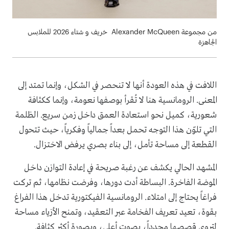
من مجموعة Alexander McQueen خريف و شتاء 2026 للملابس
الجاهزة
اللافت في هذه العودة أنها لا تنحصر في الشكل، وإنما تمتد إلى
المعنى. الرومانسية هنا لا تُقرأ بوصفها نعومة، وإنما ككثافة
شعورية، كميل نحو استعادة العمق داخل زمن سريع. الظلمة
التي تلوّن هذا التوجه تحمل بعداً جمالياً وفكرياً، حيث تتحول
القطعة إلى مساحة تأمل، إلى بناء بصري يرفض الاختزال.
المشهد الحالي يكشف عن رغبة صريحة في إعادة التوازن داخل
الموضة الفاخرة. البساطة أدت دورها، وفرضت نظامها، ثم تركت
فراغاً يحتاج إلى امتلاء. الرومانسية الفيكتورية تدخل هذا الفراغ
بقوة، تعيد تعريف الفخامة عبر التعقيد، وتمنح الأزياء مساحة
لتروي قصصها مجدداً، بصوت أعلى، وبصورة أكثر كثافة.