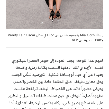
الممثلة Mia Goth بتصميم خاص من Dior في حفل Vanity Fair Oscar
Party. الصورة من AFP
لفهم هذا التوجه، يجب العودة إلى جوهر العصر الفيكتوري
نفسه. الأزياء في تلك الحقبة اتسمت بكثافة رمزية واضحة،
بعيدة عن أي حياد أو بساطة شكلية. الكورسيه شكّل الجسد
وفق معايير دقيقة، خلق انحناءة حادة بين الخصر والصدر،
وفرض حضوراً قائماً على الانضباط. الياقات المرتفعة عكست
مفهوماً صارماً للوقار، في حين عملت طبقات
الدانتيل
والتطريز
على بناء سطح بصري غني، يكاد يلامس الزخرفة المعمارية. أما