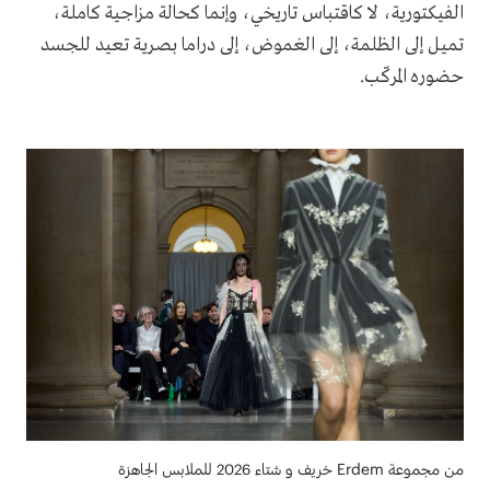
الفيكتورية، لا كاقتباس تاريخي، وإنما كحالة مزاجية كاملة،
تميل إلى الظلمة، إلى الغموض، إلى دراما بصرية تعيد للجسد
حضوره المركّب.
من مجموعة Erdem خريف و شتاء 2026 للملابس الجاهزة