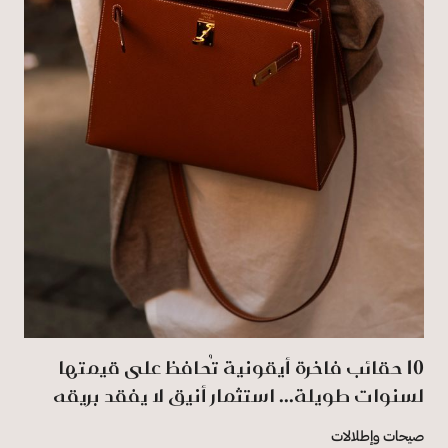
‏10‏‎ ‎حقائب فاخرة أيقونية تُحافظ على قيمتها
لسنوات طويلة... استثمار أنيق لا يفقد بريقه
صيحات وإطلالات