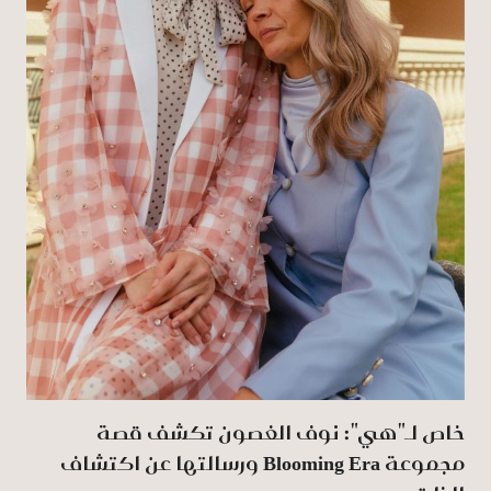
خاص لـ"هي": نوف الغصون تكشف قصة
مجموعة Blooming Era ورسالتها عن اكتشاف