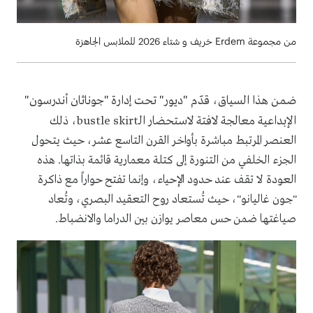
من مجموعة Erdem خريف و شتاء 2026 للملابس الجاهزة
ضمن هذا السياق، قدّم "ديور" تحت إدارة "جوناثان أندرسون"
الإبداعية معالجة لافتة لاستحضار الـ
bustle skirt، ذلك
العنصر المرتبط مباشرة بأواخر القرن التاسع عشر، حيث يتحول
الجزء الخلفي من التنورة إلى كتلة معمارية قائمة بذاتها. هذه
العودة لا تقف عند حدود الإحياء، وإنما تفتح حواراً مع ذاكرة
"جون غاليانو"، حيث تُستعاد روح التعقيد البصري، وتُعاد
صياغتها ضمن حس معاصر يوازن بين الدراما والانضباط.