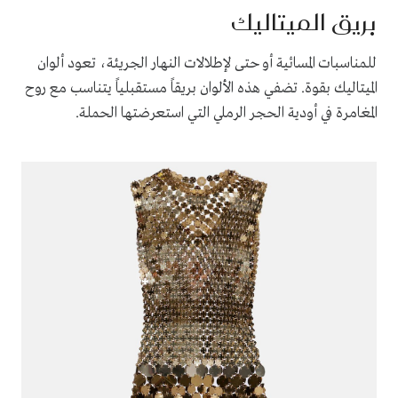
بريق الميتاليك
للمناسبات المسائية أو حتى لإطلالات النهار الجريئة، تعود ألوان
الميتاليك بقوة. تضفي هذه الألوان بريقاً مستقبلياً يتناسب مع روح
المغامرة في أودية الحجر الرملي التي استعرضتها الحملة.