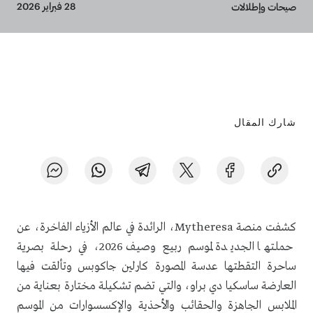
Breadcrumb
28 فبراير 2026
صيحات وإطلالات
شارك المقال
كشفت منصة Mytheresa، الرائدة في عالم الأزياء الفاخرة، عن
حملتها الجديدة لموسم ربيع وصيف 2026، في رحلة بصرية
ساحرة التقطتها عدسة المصورة كارلين جاكوبس وتألقت فيها
العارضة ساسكيا دي براو، والتي تضم تشكيلة مختارة بعناية من
الملابس الجاهزة والحقائب والأحذية والإكسسوارات من الموسم