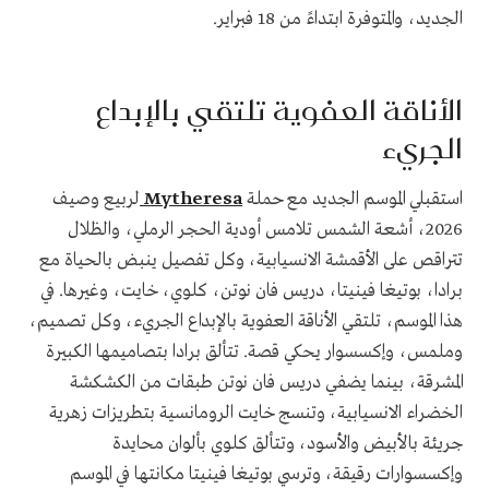
الجديد، والمتوفرة ابتداءً من 18 فبراير.
الأناقة العفوية تلتقي ‏بالإبداع
الجريء
استقبلي الموسم الجديد مع حملة
Mytheresa
لربيع وصيف
2026، أشعة الشمس تلامس أودية الحجر الرملي، والظلال
تتراقص على الأقمشة الانسيابية، وكل تفصيل ينبض بالحياة مع
برادا، بوتيغا فينيتا، دريس فان نوتن، كلوي، خايت، وغيرها. في
هذا الموسم، تلتقي الأناقة العفوية بالإبداع الجريء، وكل تصميم،
وملمس، وإكسسوار يحكي قصة. تتألق برادا بتصاميمها الكبيرة
المشرقة، بينما يضفي دريس فان نوتن طبقات من الكشكشة
الخضراء الانسيابية، وتنسج خايت الرومانسية بتطريزات زهرية
جريئة بالأبيض والأسود، وتتألق كلوي بألوان محايدة
وإكسسوارات رقيقة، وترسي بوتيغا فينيتا مكانتها في الموسم