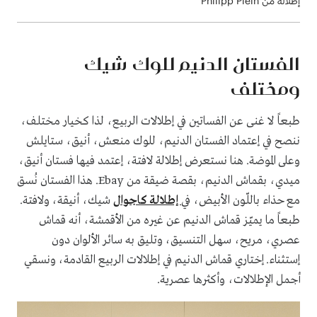
إطلالة من Philipp Plein
الفستان الدنيم للوك شيك
ومختلف
طبعاً لا غنى عن الفساتين في إطلالات الربيع، لذا كخيار مختلف،
ننصح في إعتماد الفستان الدنيم، للوك منعش، أنيق، ستايلش
وعلى الموضة. هنا نستعرض إطلالة لافتة، إعتمد فيها فستان أنيق،
ميدي، بقماش الدنيم، بقصة ضيقة من Ebay. هذا الفستان نُسق
مع حذاء باللّون الأبيض، في
إطلالة كاجوال
شيك، أنيقة، ولافتة.
طبعاً ما يميّز قماش الدنيم عن غيره من الأقمشة، أنه قماش
عصري، مريح، سهل التنسيق، وتليق به سائر الألوان دون
إستثناء. إختاري قماش الدنيم في إطلالات الربيع القادمة، ونسقي
أجمل الإطلالات، وأكثرها عصرية.