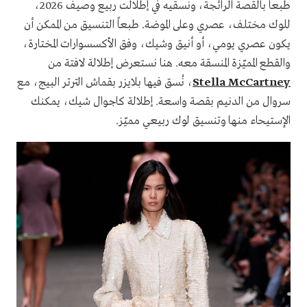
طبعاً بالقصة الرائجة، ونسقيه في إطلالت ربيع وصيف 2026،
للوك مختلف، عصري وعلى الموضة. طبعاً التنسيق من الممكن أن
يكون عصري يومي، أو أنيق وشيك، وفق الأكسسوارات المختارة،
والقطع المميّزة المنسقة معه. هنا نستعرض إطلالة لافتة من
Stella McCartney
، نُسق فيها بلايزر بقماش الترتر البيج، مع
سروال من الدنيم بقصة واسعة. إطلالة كاجوال شيك، يمكنك
الإستيحاء منها وتنسيق لوك ربيعي مميّز.