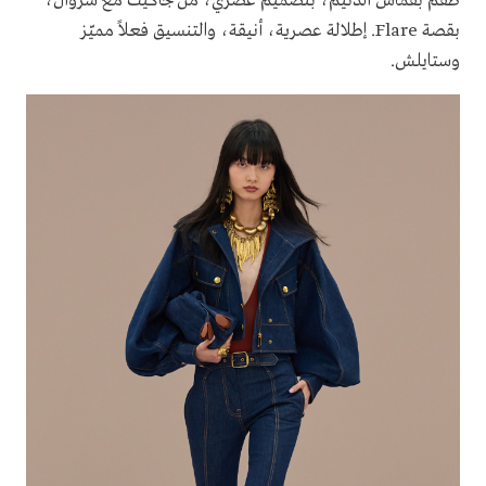
طقم بقماش الدنيم، بتصميم عصري، من جاكيت مع سروال،
بقصة Flare. إطلالة عصرية، أنيقة، والتنسيق فعلاً مميّز
وستايلش.