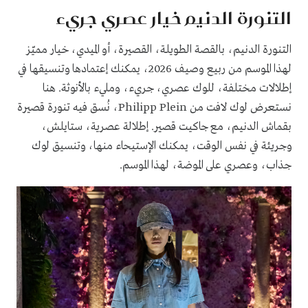
التنورة الدنيم خيار عصري جريء
التنورة الدنيم، بالقصة الطويلة، القصيرة، أو الميدي، خيار مميّز
لهذا الموسم من ربيع وصيف 2026، يمكنك إعتمادها وتنسيقها في
إطلالات مختلفة، للوك عصري، جريء، ومليء بالأنوثة. هنا
نستعرض لوك لافت من Philipp Plein، نُسق فيه تنورة قصيرة
بقماش الدنيم، مع جاكيت قصير. إطلالة عصرية، ستايلش،
وجريئة في نفس الوقت، يمكنك الإستيحاء منها، وتنسيق لوك
جذاب، وعصري على الموضة، لهذا الموسم.