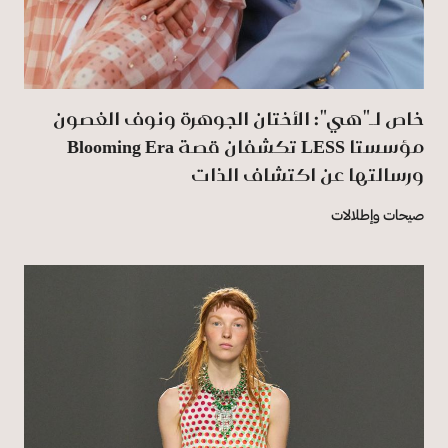
خاص لـ"هي": الأختان الجوهرة ونوف الغصون
مؤسستا LESS تكشفان قصة Blooming Era
ورسالتها عن اكتشاف الذات
صيحات وإطلالات