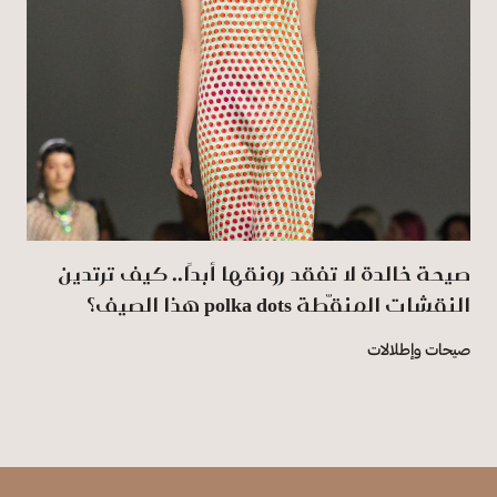
صيحة خالدة لا تفقد رونقها أبدًا.. كيف ترتدين
النقشات المنقّطة polka dots هذا الصيف؟
صيحات وإطلالات