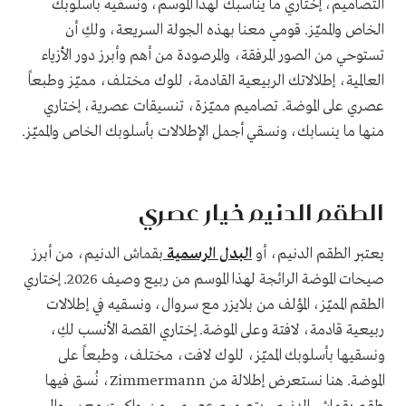
التصاميم، إختاري ما يناسبك لهذا الموسم، ونسقيه بأسلوبك
الخاص والمميّز. قومي معنا بهذه الجولة السريعة، ولكِ أن
تستوحي من الصور المرفقة، والمرصودة من أهم وأبرز دور الأزياء
العالمية، إطلالاتك الربيعية القادمة، للوك مختلف، مميّز وطبعاً
عصري على الموضة. تصاميم مميّزة، تنسيقات عصرية، إختاري
منها ما ينسابك، ونسقي أجمل الإطلالات بأسلوبك الخاص والمميّز.
الطقم الدنيم خيار عصري
يعتبر الطقم الدنيم، أو
البدل الرسمية
بقماش الدنيم، من أبرز
صيحات الموضة الرائجة لهذا الموسم من ربيع وصيف 2026. إختاري
الطقم المميّز، المؤلف من بلايزر مع سروال، ونسقيه في إطلالات
ربيعية قادمة، لافتة وعلى الموضة. إختاري القصة الأنسب لكِ،
ونسقيها بأسلوبك المميّز، للوك لافت، مختلف، وطبعاً على
الموضة. هنا نستعرض إطلالة من Zimmermann، نُسق فيها