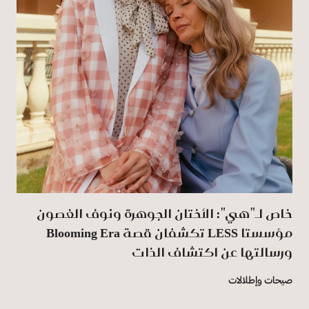
خاص لـ"هي": الأختان الجوهرة ونوف الغصون
مؤسستا LESS تكشفان قصة Blooming Era
ورسالتها عن اكتشاف الذات
صيحات وإطلالات