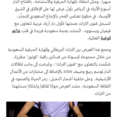
مبهرا، ومثل احتفاءً بالمهارة الحرفية والاستدامة، بافتتاح الدار
أسبوع الأزياء في الرياض بأول عرض لها على الإطلاق في الشرق
الأوسط، في خطوةٍ تعكس الفخر بالإبداع السعودي المتجذّر،
لتسجل فنون التراث بصمتها كأول دار أزياء عربية تتعاون مع
فيفيان ويستوود، لتُجسّد بصمة سعودية فريدة في قلب
عالم
الموضة
العالمية.
وجمع هذا العرض بين التراث البريطاني والمهارة الحرفية السعودية
من خلال مجموعة كبسولة من فساتين راقية "كوتور" مطرزة،
صُمِّمت بالتعاون مع "فنون التراث"، وعُرضت إلى جانب إطلالات
الدار لموسم ربيع وصيف 2026 بالإضافة إلى مختارات من الأعمال
الأرشيفية.. وعلى خلفية أشجار النخيل، رمز الحياة والصمود في
الثقافة السعودية، جسّد العرض حوارًا ثقافيًا وابتكارًا مستلهمًا
من التراث.