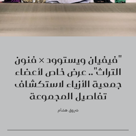
"فيفيان ويستوود × فنون
التراث".. عرض خاص لأعضاء
جمعية الأزياء لاستكشاف
تفاصيل المجموعة
شروق هشام