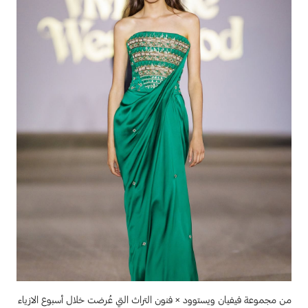
من مجموعة فيفيان ويستوود × فنون التراث التي عُرضت خلال أسبوع الازياء