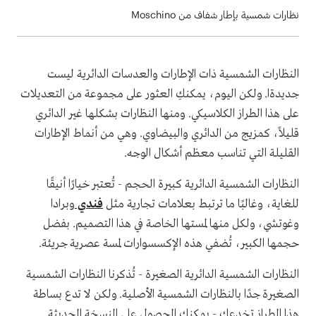
نظارات شمسية بإطار شفاف من Moschino
النظارات الشمسية ذات الإطارات والعدسات الدائرية ليست
جديدةا. ولكن اليوم، يمكنكِ العثور على مجموعة من التعديلات
على هذا الطراز الكلاسيكي. ومنها النظارات بشكلها غير الدائري
قليلاً، كمزيج من الدائري والبيضاوي. وهي من أنماط الإطارات
القليلة التي تناسب معظم أشكال الوجه.
النظارات الشمسية الدائرية كبيرة الحجم - تُعتبر خيارًا أنيقًا
للغاية، وغالبًا ما ترتبط بعلامات تجارية مثل
فندي
وبرادا
وغوتشي، ولكل منها لمستها الخاصة في هذا التصميم. بفضل
حجمها الكبير، تُضفي هذه الإكسسوارات لمسة عصرية جريئة.
النظارات الشمسية الدائرية الصغيرة - تُذكرنا النظارات الشمسية
الصغيرة جدًا بالنظارات الشمسية الأصلية. ولكن لا تدع بساطة
هذا الطراز تخدعك - يمكنكِ الحصول على النسخة الحديثة