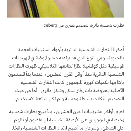
نظارات شمسية دائرية بتصميم عصري من Iceberg
تُذكرنا النظارات الشمسية الدائرية بأجواء الستينيات المفعمة
بالحيوية، وهي النوع الذي قد يرتديه محبو الموضة في المهرجانات
الموسيقية مثل
كوتشيلا
نظرًا لطابعها الكلاسيكي. ظهرت النظارات
الشمسية الدائرية منذ أوائل القرن العشرين، عندما بدأ المصنعون
بإنتاجها بكميات كبيرة للجمهور. كانت النظارات الشمسية
الأصلية المعروضة ذات إطار سلكي وشكل دائري - أما من حيث
التصميم، فكانت بسيطة وعملية ولم تكن شائعة الاستخدام.
ثم في أواخر عشرينيات القرن العشرين، بدأ ببيع نظارات شمسية
رخيصة في نيوجرسي على الأرصفة الخشبية لمن يقضون أوقاتهم
على الشاطئ، وسرعان ما أصبح ارتداء النظارات الشمسية رائجًا.