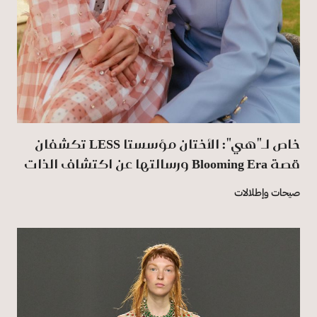
خاص لـ"هي": الأختان مؤسستا LESS تكشفان
قصة Blooming Era ورسالتها عن اكتشاف الذات
صيحات وإطلالات