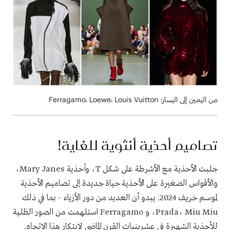
من اليمين إلى اليسار: Ferragamo، Loewe، Louis Vuitton
تصاميم أحذية أنثوية للغاية!
جلبت الأحذية مع الأشرطة على شكل T، وأحذية Mary Janes،
والأقواس الصغيرة على الأحذية حياة جديدة إلى تصاميم الأحذية
لموسم خريف 2024. يبدو أن العديد من دور الأزياء - بما في ذلك
Prada، Miu Miu، و Ferragamo استلهمت من الصور الظلية
للأحذية الشهيرة في عشرينيات القرن الماضي لابتكار هذا الاتجاه.