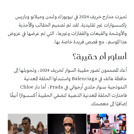
تميزت مدارج خريف 2024 في نيويورك ولندن وميلانو وباريس
بإكسسوارات غير تقليدية. لقد تم تصميم الحقائب والأحذية
والأوشحة والقبعات والقفازات وغيرها، التي تم عرضها في عروض
هذا الموسم، مع قصص فريدة خاصة بها.
أساور أم حقيبة؟
أعاد المصممون تصور حقيبة السوار لخريف 2024، وتحويلها إلى
حافظة هاتف في Balenciaga واستبدلوا الحلقة المعدنية
النموذجية بسوار جلدي أرجواني في Prada، أما دار Chloe
فاختارت الحلقة المعدنية الذهبية لتضفي الحقيبة أكسسوارًا أنيقًا
إضافيًا إلى معصمك.