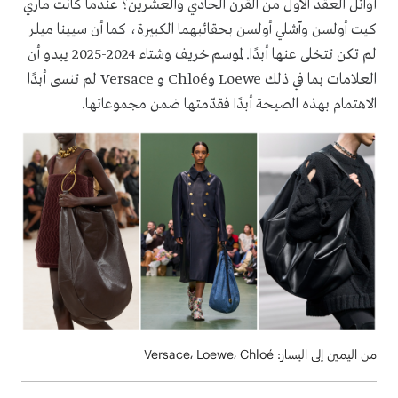
أوائل العقد الأول من القرن الحادي والعشرين؟ عندما كانت ماري
كيت أولسن وآشلي أولسن بحقائبهما الكبيرة، كما أن سيينا ميلر
لم تكن تتخلى عنها أبدًا. لموسم خريف وشتاء 2024-2025 يبدو أن
العلامات بما في ذلك Loewe وChloé و Versace لم تنسى أبدًا
الاهتمام بهذه الصيحة أبدًا فقدّمتها ضمن مجموعاتها.
من اليمين إلى اليسار: Versace، Loewe، Chloé