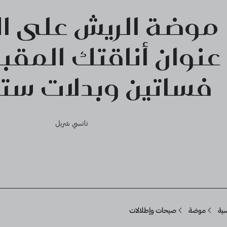
موضة الريش على ال
عنوان أناقتك المقبلة
فساتين وبدلات ستخ
نانسي شربل
Breadcru
سية
موضة
صيحات وإطلالات