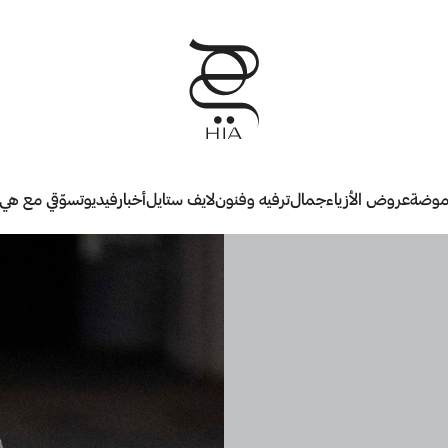
وضة
عروض الأزياء
جمال
ترفيه وفنون
لايف ستايل
أخبار
فيديو
تسوّقي مع هي