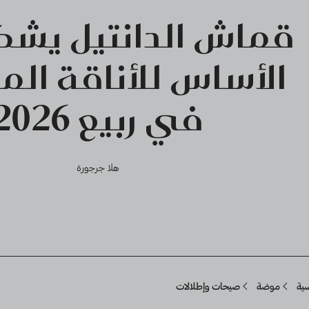
قماش الدانتيل يشك
الأساس للأناقة ال
في ربيع 2026
هلا جرجورة
Breadcru
سية
موضة
صيحات وإطلالات