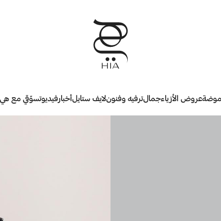
وضة
عروض الأزياء
جمال
ترفيه وفنون
لايف ستايل
أخبار
فيديو
تسوّقي مع هي