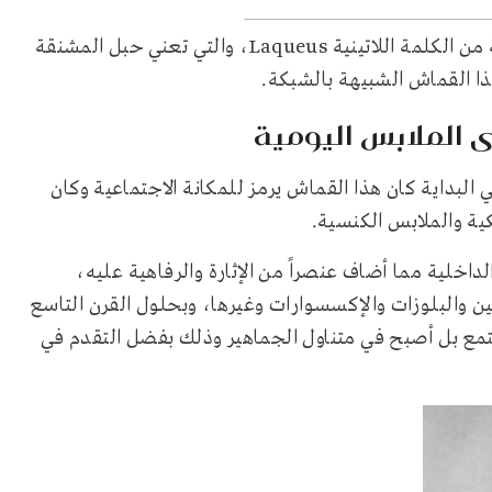
وكلمة “دانتيل” نفسها لها أصل مثير للاهتمام، وهي مشتقة من الكلمة اللاتينية Laqueus، والتي تعني حبل المشنقة
ا القماش الشبيهة بالشبكة.
ى الملابس اليومية
 البداية كان هذا القماش يرمز للمكانة الاجتماعية وكان
ة والملابس الكنسية.
داخلية مما أضاف عنصراً من الإثارة والرفاهية عليه،
ن والبلوزات والإكسسوارات وغيرها، وبحلول القرن التاسع
جتمع بل أصبح في متناول الجماهير وذلك بفضل التقدم في