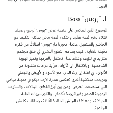
العيد
.
1. "
بوس
"
Boss
الموضوع الذي انعكس على منصة عرض "بوس" لربيع وصيف
2023 يخبر قصة تقليد وابتكار، قصة ماض يمكنه التكيف مع
الحاضر والمستقبل. هكذا، تخبرنا دار "بوس" انطلاقًا من فكرة
دقيقة للغاية، كيف يساهم التطور البشري في خلق مجتمع
متزايد في تنوّعه وغناه. هنا، نحتفل بالفردية وتميز الهوية
الشخصية. وبالانتقال إلى الأزياء، فرأينا درجات متناوبة من
الألوان، في لفتة إلى إرث الدار، مع الأسود والأبيض والجملي
ودرجات متلاشية أخرى تعكس عمارة الآرت ديكو في مدينة ميامي
التي استضافت العرض.
ومن بين أبرز القطع،
البذلات، والسترات
المزدوجة الصدر وغير المزودة بأكمام، والكورسيهات المتقنة
الخياطة، ومعاطف الترنش الخالدة الأناقة، وحقائب كلتش
الجلدية.