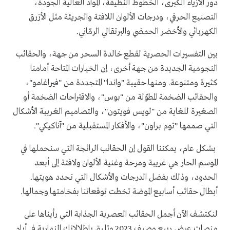
دور الأزياء الكبرى، الخطوط النظيفة، المواد العالية الجودة،
التصنيع الحرفي،
ودرجات الألوان اللافتة والجريئة مثل الأزرق
الكهربائي والأخضر الحمضي والبرتقالي الرمّاني
.
بين التفسيرات الحصرية لقطع خالدة السحر من جهة، والحقائب
النجومية الجديدة من جهة أخرى، إن الخيارات المتاحة أمامنا
كثيرة ومتنوعة
.
ومنها حقيبة
"
واندا
"
المتجددة من
"
فيراغامو
"
،
والحقائب الضخمة المطوّلة من
"
بوس
"
، والاقتراحات الضخمة أو
الصغيرة للغاية من
"
لويس فويتون
"
، والتصاميم الغريبة الأشكال
التي صممها
"
توم براون
"
، والأفكار المستقبلية من
"
آناكيكي
".
بشكل عام، يمكننا القول إن الحقائب الرائجة التي سنحملها في
الموسم الحار هي غريبة ومرحة وغنية الألوان ولافتة إلى أبعد
الحدود، وذلك بفضل الدرجات والأشكال التي تحدد هويتها
.
أبطال حقائب أسابيع الموضة تخطت توقعاتنا بفخامتها وجمالها
.
لنكتشف الآن أجمل الحقائب العصرية الجذابة التي رأيناها على
منصات عرض ربيع وصيف
2023
وتليق بإطلالاتك النهارية في أيام