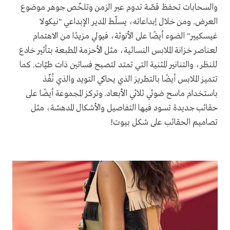
والسحابات تحفظ قصّة تدوم عبر الزمن وتلخّص جوهر موضوع
العرض
.
ومن خلال إبداعاته، يسلّط
المدير الإبداعي
"
نيكولا
غيسكيير
"
الضوء
أيضًا على الأنوثة،
فيولي مزيدًا من الاهتمام
لعناصر خزانة الملابس النسائية، مثل الأحزمة المطبعة بتأثير خادع
للنظر، والتنانير المثنية التي تمتد لتصبح فساتين ذات طيّات
.
كما
تتميز الملابس أيضًا بالتطريز الذي يحاكي التويد والذي نُفّذ
باستخدام ماسح ضوئي ثلاثي الأبعاد
.
وتركز المجموعة أيضًا على
حقائب جديدة تسود فيها التفاصيل والأشكال المدهشة، مثل
تصاميم الحقائب على شكل بيوت
!