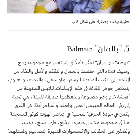
حقيبة بيضاء وصفراء على شكل كلب
5. "
بالمان
"
Balmain
"
نهضة
"
دار
"
بالمان
"
تمثّل
تأملًا في المستقبل مع مجموعة ربيع
وصيف
2023
التي احتفلت بالجمال والتقدّم والأمل والثقة
.
من
المتاحف إلى الكتب القديمة للرسم، والموسيقى، والنحت، والعلوم،
ينعكس جوهر الثقافة في هذه الإبداعات
.
الملابس المصنوعة من
أقمشة خام وغير مصبوغة وبمعظمها صديقة للبيئة، هي تحية
إلى رقي
العالم الطبيعي الغني والمعقّد والساحر أبدًا
.
كل الفرق
يكمن في جودة الحرفية المتجلية في عناصر ال
هوت كوتور
المنسجمة
هنا في مجموعة ملابس جاهزة
:
ترقيع، طيّ، نسج، نحت،
وتضفير على الحقائب والإكسسوارات المتميزة التصاميم والمستلهمة