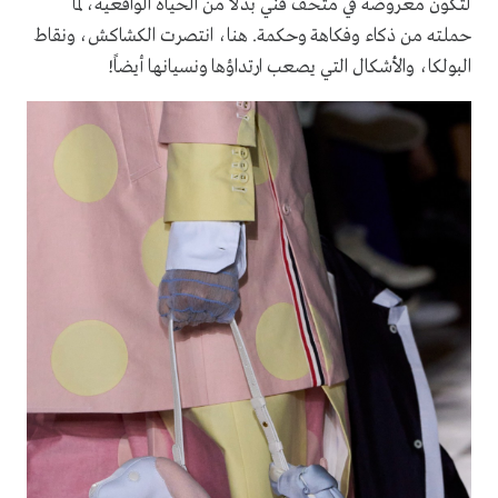
لتكون معروضة في متحف فنّي بدلًا من الحياة الواقعية، لما
حملته من ذكاء وفكاهة وحكمة. هنا، انتصرت الكشاكش، ونقاط
البولكا، والأشكال التي يصعب ارتداؤها ونسيانها أيضاً!