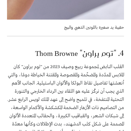
حقيبة يد صغيرة باللونين الذهبي والبيج
4. "
توم براون
"
Thom Browne
القلب النابض لمجموعة ربيع وصيف 2023 من "توم براون" كان
الملابس الممدّدة والمضخّمة والمقصوصة والمقتنة الخياطة دومًا، والتي
أنعشتها تفاصيل نقاط البولكا والألوان الباستيلية.
الجانب الأهم
الذي يجب أن نركّز عليه هو اللقاء بين الرداء الخارجي والتنورة
التحتية المنتفخة، في تلميح واضح إلى عهد الملك لويس الرابع عشر.
من التصاميم ذات الأزهار الضخمة المكشكشة والأكمام الواسعة،
إلى شبكات الشعر، والقباقيب الكبيرة، والحقائب المتعددة الألوان
المصممة على شكل كلب الدشهند، بدت الإطلالات وكأنها معدّة