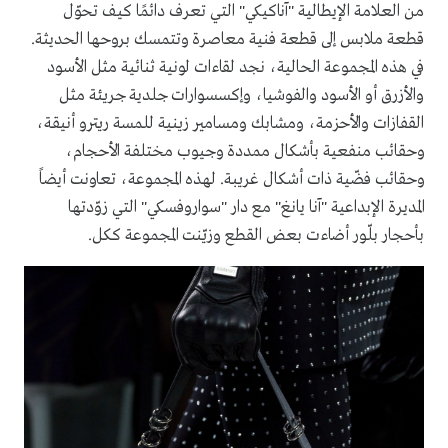
من العلامة الإيطالية
"
آناكيكي
"
التي تعرف دائمًا كيف تحوّل
قطعة ملابس إلى قطعة فنية معاصرة وتتمسك بروحها الحديثة
.
في هذه المجموعة الحالية، نجد لقاءات لونية ثنائية مثل الأسود
والأزرق أو الأسود والفوشيا، وإكسسوارات جلدية جريئة مثل
القفازات والأحزمة، ومشابك ومسامير زينية للمسة ريترو أنيقة،
وحقائب منفعية بأشكال ممددة وجيوب مختلفة الأحجام،
وحقائب فضّية ذات أشكال غريبة
.
لهذه المجموعة، تعاونت أيضاً
المديرة الإبداعية
"
آنا يانغ
"
مع دار
"
سواروفسكي
"
التي زوّدتها
بأحجار بلّور أضاءت بعض القطع وزيّنت المجموعة ككل
.