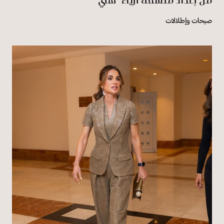
من إعداد منسقة أزياء "هي"
صيحات وإطلالات