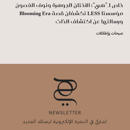
خاص لـ"هي": الأختان الجوهرة ونوف الغصون
مؤسستا LESS تكشفان قصة Blooming Era
ورسالتها عن اكتشاف الذات
صيحات وإطلالات
NEWSLETTER
اشتركي في النشرة الإلكترونية ليصلك الجديد