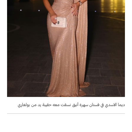
ديما الاسدي في فستان سهرة أنيق نسقت معه حقيبة يد من بولغاري