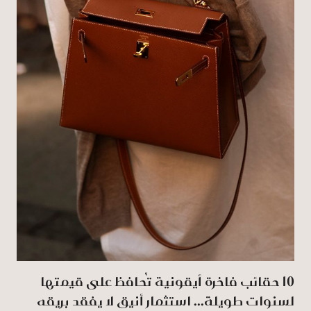
‏10‏‎ ‎حقائب فاخرة أيقونية تُحافظ على قيمتها
لسنوات طويلة... استثمار أنيق لا يفقد بريقه