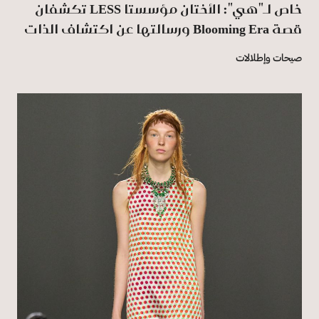
خاص لـ"هي": الأختان مؤسستا LESS تكشفان
قصة Blooming Era ورسالتها عن اكتشاف الذات
صيحات وإطلالات