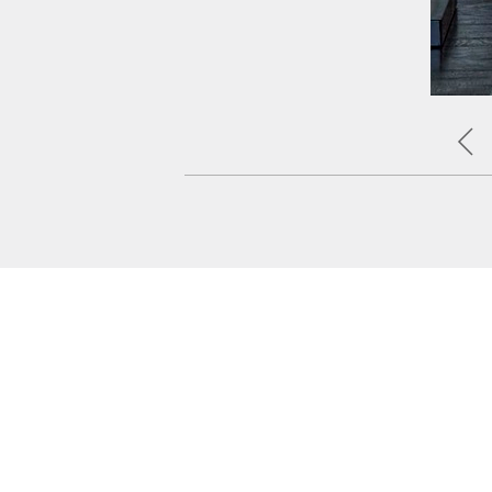
تنسيق صيحات تنانير الكلوش المريحة من وحي د