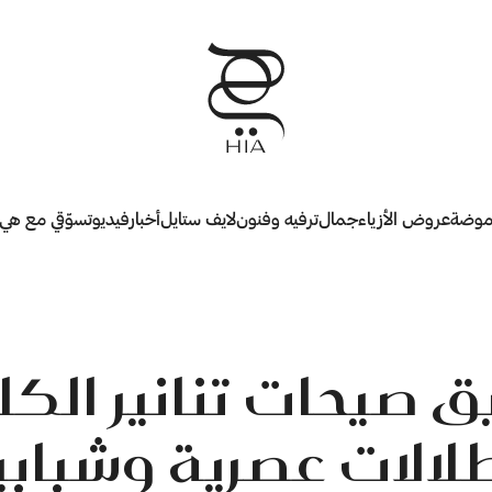
وضة
عروض الأزياء
جمال
ترفيه وفنون
لايف ستايل
أخبار
فيديو
تسوّقي مع هي
ق صيحات تنانير الك
طلالات عصرية وشبابي