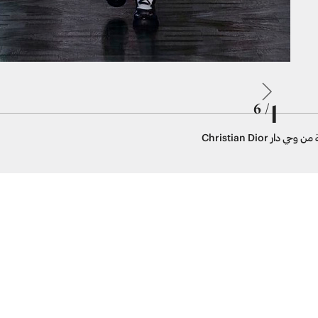
1
/ 6
ر Christian Dior