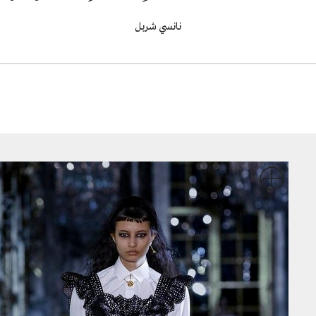
نانسي شربل