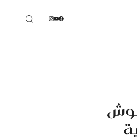
لوش
ة