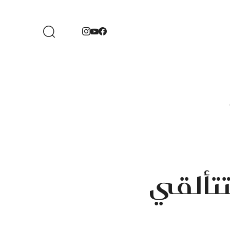
تتألقي