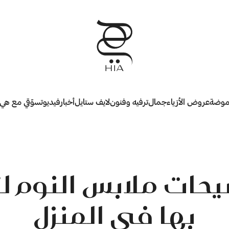
وضة
عروض الأزياء
جمال
ترفيه وفنون
لايف ستايل
أخبار
فيديو
تسوّقي مع هي
حات ملابس النوم ل
بها في المنزل