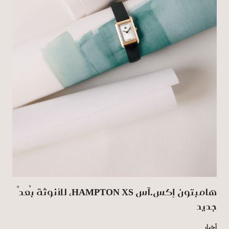
هامبتون إكس.آس HAMPTON XS، للأنوثة بُعدٌ
جديد
أخبار