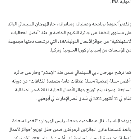
الدولية IBA.
وتقديراً لجودة برنامجه وعملياته ومبادراته، حاز المهرجان السينمائي الرائد
على مستوى المنطقة على جائزة التكريم الخاصة في فئة "أفضل الفعاليات
الاستهلاكية" من جوائز الأعمال الدوليةIBA، التي ترشحت تحتها مجموعة
من المؤسسات من إسبانيا وكوريا الجنوبية وتركيا.
كما ترشح مهرجان دبي السينمائي ضمن فئة "الإعلام" وحاز على جائزة
"أفضل حملة إعلامية/حملة علاقات عامة متعددة الثقافات" عن دورته
السابعة. وسوف يتم توزيع جوائز الأعمال العالمية 2011 ضمن احتفالية
تقام في 11 أكتوبر 2011 في فندق قصر الإمارات في أبوظبي.
وبهذه المناسبة، قال عبدالحميد جمعة، رئيس المهرجان: "تغمرنا سعادة
بالغة لتسلمنا هاتين الجائزتين المرموقتين ضمن حفل توزيع ’جوائز الأعمال
الدولية‘ عن دورة المهرجان السابعة التي أقيمت في عام 2010. لقد تمكن