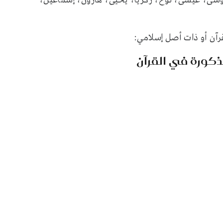
موسى، عيسى، نوح، زكريا، يحيى، هارون، إسماعيل،
قرآن أو ذات أصل إسلامي: