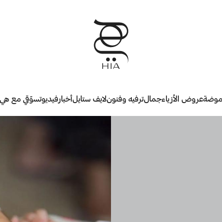
وضة
عروض الأزياء
جمال
ترفيه وفنون
لايف ستايل
أخبار
فيديو
تسوّقي مع هي