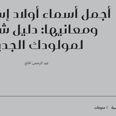
أجمل أسماء أولاد إ
ومعانيها: دليل ش
لمولودك الجدي
عبد الرحمن الحاج
Breadcru
سية
منوعات