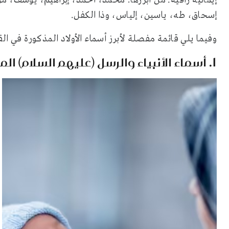
إيمانية راقية. من أبرزها: محمد، أحمد، إبراهيم، يوسف، 
إسحاق، طه، ياسين، إلياس، وذا الكفل.
وفيما يلي قائمة مفصلة لأبرز أسماء الأولاد المذكورة في ال
1. أسماء الأنبياء والرسل (عليهم السلام) المذكورة في القرآن