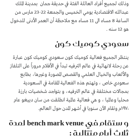
وذلك لجميع أفراد العائلة الفئة في حديقة جمان بمدينة الملك
عبدالله الاقتصادية يومي الخميس والجمعة 22-23 مارس من
الساعة 8 مساء الى 11 مساء مع ملاحظة أن العمر الأدنى للدخول
هو 12 سنه .
سعودي كوميك كون
ينتظر الجميع فعالية كوميك كون سعودي كوميك كون عبارة
عن رحلة لانهائية في عالم الترفيه تبدأ في الأفلام مروراً على التلفاز
والألعاب والخيال العلمي والقصص المصورة وغيرها، بطابع
سعودي خاص ، وتهتم هذه الفعالية المقامة في السعودية
بمجالات مختلفة في عالم الترفيه، و بتواجد شخصيات بارزة
محليا وعالميا ، و هي فعالية عالمية انطلقت من سان دييغو عام
١٩٧٠م وتقام الآن سنويا في أشهر المدن حول العالم.
و ستقام في bench mark venue لمدة
ثلاث أيام متتالية :