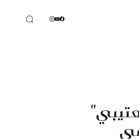
عتيبي"
مي