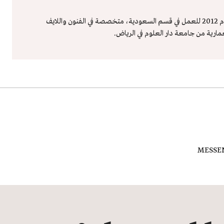
شروق هشام – محررة صحافية تقيم في الرياض، انضمت لمجلة "هي" عام 2012 للعمل في قسم السعودية، متخصصة في الفنون واللايف
عمارية من جامعة دار العلوم في الرياض.
MESSE