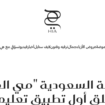
وضة
عروض الأزياء
جمال
ترفيه وفنون
لايف ستايل
أخبار
فيديو
تسوّقي مع هي
 السعودية "مي ال
ق أول تطبيق تعلي