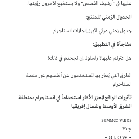
عليها في "أرشيف القصص" ولا يستطيع الآخرون رؤيتها.
الجدول الزمني للمنتج:
جدول زمني مرئي لأبرز إنجازات انستاجرام
مفاجأة في التطبيق:
هل عثرتم عليها؟ راسلونا إن نجحتم في ذلك!
الطرق التي يُعبّر بها المستخدمون عن أنفسهم عبر منصة
انستاجرام
تأثيرات الواقع المعزز الأكثر استخداماً في انستاجرام بمنطقة
الشرق الأوسط وشمال إفريقيا
ѕυммer vιвeѕ
Hey
• G L O W •