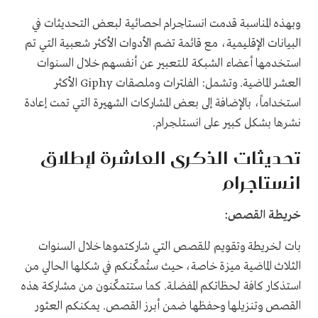
وبهذه المناسبة قدمت انستاجرام احصائية لبعض التحديثات في
البيانات الإقليمية، مع قائمة تضم الأدوات الأكثر شعبية التي تم
استخدمها أعضاء الشبكة للتعبير عن أنفسهم خلال السنوات
العشر الماضية. وتشمل: الفلترات وملصقات Giphy الأكثر
استخداماً، بالإضافة إلى بعض المشاركات الشهيرة التي تمت إعادة
نشرها بشكل كبير على انستلجرام.
تحديثات الذكرى العاشرة لإطلاق
انستاجرام
خريطة القصص:
بات لخريطة وتقويم للقصص التي شاركتموها خلال السنوات
الثلاث الماضية ميزة خاصة، حيث ستُمكّنكم في شكلها الحالي من
استذكار كافة لحظاتكم المفضلة. كما ستتمكّنون من مشاركة هذه
القصص وتنزيلها وحفظها ضمن أبرز القصص. يمكنكم العثور