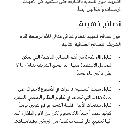
الشريف خبير التغذية بالشارقة حتى تستفيد كل الأمهات
المرضعات وأطفالهن أيضاً.
نصائح ذهبية
حول نصائح ذهبية لنظام غذائي مثالي للأم المرضعة قدم
الشريف النصائح الغذائية التالية:
تناول الماء بكثرة من أهم النصائح الذهبية التي يمكن
للحامل الاستفادة منها، لذا يوصي الشريف بتناول ما لا
يقل 2 ليتر ماء يومياً.
تناول سمك السلمون 3 مرات في الأسبوع لاحتوائه على
مادة
DHA
التي تساعد في تطوير النظام العصبي للطفل.
تناول منتجات الألبان قليلة الدسم بواقع كوبين يومياً
كونها مصدراً جيداً للكالسيوم لكل من الأم والطفل، كما
أنها تحتوي على نسب مرتفعة من البروتين وفيتامينات
B