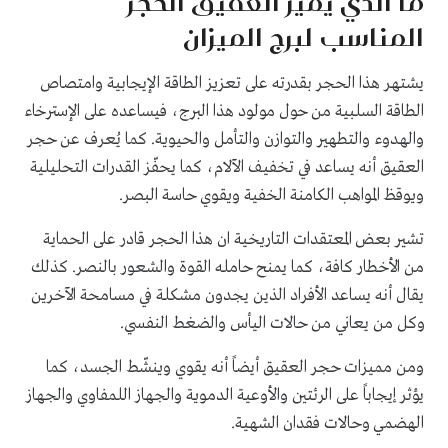
ما الذي يميّز العقيق الحجر
المناسب لبرج الميزان
يشتهر هذا الحجر بقدرته على تعزيز الطاقة الإيجابية وامتصاص
الطاقة السلبية من حول مولود هذا البرج، فيساعده على الإسترخاء
والهدوء والتطهير والتوازن والتأمل والحيوية
.
كما يُعرف عن حجر
العقيق أنه يساعد في تخفيف الآلام، كما يحفّز القدرات التحليلية
ويوقظ المواهب الكامنة الخفية ويقوي حاسة البصر
.
تشير بعض المعتقدات التاريخية ان هذا الحجر قادر على الحماية
من الأخطار كافة، كما يمنح حامله القوة والشعور بالنصر. كذلك
يقال أنه يساعد الأفراد الذين يجدون مشكلة في مسامحة الآخرين
وكل من يعاني من حالات اليأس والضغط النفسي
.
ومن مميزات حجر العقيق أيضاً أنه يقوي وينشّط الجسد، كما
يؤثر إيجاباً على الرئتين والأوعية الدموية والجهاز اللمفاوي والجهاز
الهضمي وحالات فقدان الشهية.