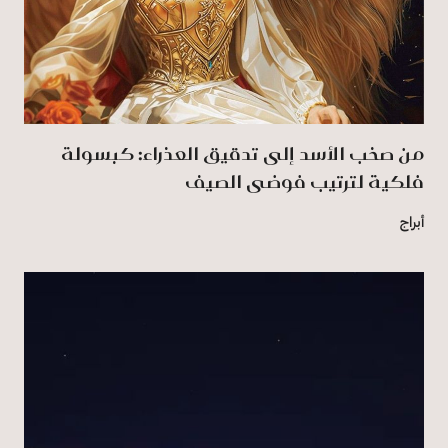
من صخب الأسد إلى تدقيق العذراء: كبسولة
فلكية لترتيب فوضى الصيف
أبراج