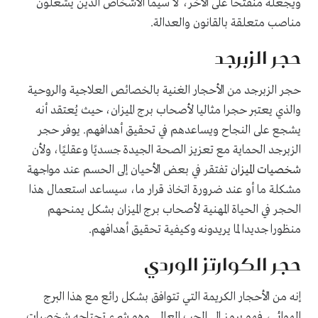
ويجعله منفتحا على الآخر، لا سيما الأشخاص الذين يشغلون
مناصب متعلقة بالقانون والعدالة
.
حجر الزبرجد
حجر الزبرجد من الأحجار الغنية بالخصائص العلاجية والروحية
والذي يعتبر حجرا مثاليا لأصحاب برج الميزان، حيث يُعتقد أنه
يشجع على النجاح ويساعدهم في تحقيق أهدافهم
.
يوفر حجر
الزبرجد الحماية مع تعزيز الصحة الجيدة جسديًا وعقليًا، ولأن
شخصيات الميزان
تفتقر في بعض الأحيان إلى الحسم عند مواجهة
مشكلة ما أو عند ضرورة اتخاذ قرار ما، سيساعد استعمال هذا
الحجر في الحياة المهنية لأصحاب برج الميزان بشكل يمنحهم
منظورا جديدا لما يريدونه وكيفية تحقيق أهدافهم
.
حجر الكوارتز الوردي
إنه من الأحجار الكريمة التي تتوافق بشكل رائع مع هذا البرج
الهوائي، فهو يرمز إلى الحب العالمي وهو شيء تحتاجه شخصيات