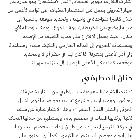
ابتكرت المخترعة نجوى القحطاني "قفاز الاستشعار" وهو عبارة عن
جهاز إلكتروني يعمل على استشعار العقبات التي تواجه الأعمى من
خلال كاميرا متواجدة في واجهته، وتحديد موقعه بالنسبة إلى
منزله الموضح على الخريطة المدرجة بالجهاز، ويمكنه إيصاله لأي
مكان، حيث يعمل الاختراع على حماية الكفيف من الإصابة
ومساعدته للخروج إلى العالم الخارجي والتكيّف معه، ومساعدة
ولي أمر الأعمى بمعرفة إذا كان ابنه في خطر أم لا وبتحديد
موقعه، كما يمكن للأعمى الوصول إلى منزله بسهولة.
حنان المطرفي
تمكنت المخترعة السعودية حنان المطرفي من ابتكار يخدم فئة
المعاقين، وهو عبار عن مشروع "ساعة تعويضية لذوي الشلل
الجزئي والشلل الثنائي السفلي"، وهذا الابتكار عبارة عن ساعة
ذكية يرتديها المصاب في معصم يده، ويستطيع من خلالها التحكم
في حركة الكرسي المتحرك، عن طريق إيماءات معصم اليد، وبناء
على اتجاه معصم اليد يتحرك الكرسي، كما أنها تحتوي على