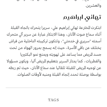
والعشرين.
تهاني ابراهيم
ابتكرت المخترعة تهاني إبراهيم علي، سريرا يتحرك باتجاه القبلة
أثناء سماع صوت الأذان، وهذا الابتكار عبارة عن سرير آلي متحرك
أسمته "سريري في خدمتي"، وتتكون تركيبته الداخلية من فراش
يختلف عن باقي الأسرة، حيث إنه يسمح بمرور الهواء من تحت
جسد المريض مما يساعد على تهويته ويمنع نمو البكتيريا
والفطريات، كما يمتاز السرير بتعقيم المريض آليا، ويكون مسؤولا
عن توجيه المريض للقبلة تلقائيا عند سماع الأذان، حيث تم ربطه
بواسطة بوصلة تحدد إتجاه القبلة ومنبه لأوقات الصلوات.
TAGS