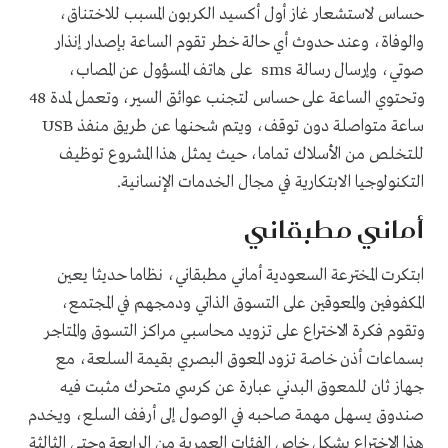
حساس لاستشعار غاز أول أكسيد الكربون المسبب للاختناق،
والوفاة، وعند حدوث أي حالة خطر تقوم الساعة بإصدار إنذار
صوتي، وإرسال رسالة sms على هاتف المسؤول عن المصاب،
وتحتوي الساعة على حساس لتجنب عوائق السير، وتعمل لمدة 48
ساعة متواصلة دون توقف، ويتم شحنها عن طريق منفذ USB
للتخلص من الأسلاك تماما، حيث يمثل هذا المشروع توظيف
التكنولوجيا الابتكارية في مجال الخدمات الإنسانية.
أماني مطبقاني
ابتكرت المخترعة السعودية أماني مطبقاني، نظاما حديثا يعين
المكفوفين والمعوقين على التسوق الذاتي ودمجهم في المجتمع،
وتقوم فكرة الاختراع على تزويد محاسبي مراكز التسوق والمتاجر
بسماعات أذن خاصة تزود المعوق البصري بقيمة السلعة، مع
جهاز ثان للمعوق البدني عبارة عن كرسي متحرك مثبت فيه
صندوق يسهل مهمة صاحبه في الوصول إلى أرفف السلع، ويخدم
هذا الاختراع بشكل خاص الفئات العمرية من الرابعة وحتى الثالثة