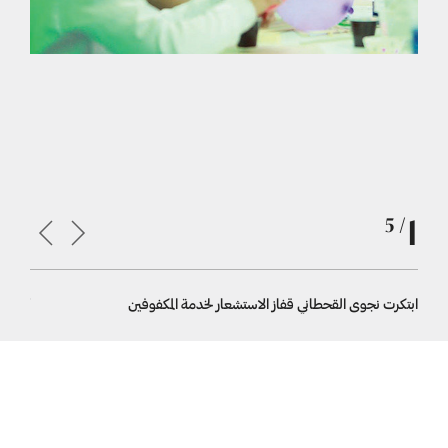
1
/ 5
ابتكرت نجوى القحطاني قفاز الاستشعار لخدمة المكفوفين
أماني مطبق