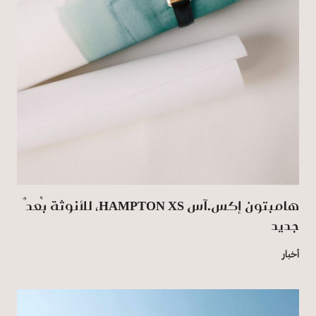
هامبتون إكس.آس HAMPTON XS، للأنوثة بُعدٌ
جديد
أخبار