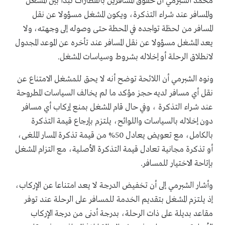
محمد الشبرمي أن حقوق المسافرين بالقطارات تبدأ بين المشغل
والمسافر عند شراء التذكرة، ويكون المشغل مسؤولا عن نقل
المسافر من لحظة تواجده في المحطة حتى وصوله إلى وجهته، ولا
يعد المشغل مسؤولا عن نقل المسافر عند تأخره عن الموعد المجدول
لانطلاق الرحلة أو إخلاله بشروط وسياسات المشغل.
ونوه الشبرمي أن اللائحة توضح أنه لا يحق للمشغل الامتناع عن
نقل أي مسافر لديه حجز مؤكد ما لم يخالف السياسات المطروحة
عند شراء التذكرة ، وفي حال قام المشغل بمنع إركاب أي مسافر
دون إخلاله بالسياسات واللوائح، يلتزم بإرجاع قيمة التذكرة
بالكامل، مع تعويض يعادل 50% من قيمة تذكرة المسار الملغى،
أو تذكرة مجانية تعادل قيمة التذكرة الأصلية، مع التزام المشغل
بإتاحة الاختيار للمسافر.
وأشار الشبرمي إلى أن تخفيض الدرجة لا يعد امتناعا عن الإركاب،
إذ يلتزم المشغل بتقديم الخدمة للمسافر على الرحلة عند توفر
مقاعد بديلة على ذات الرحلة، بدرجة أدنى من درجة الإركاب