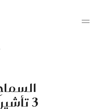
م
السماح 
3 تأشي