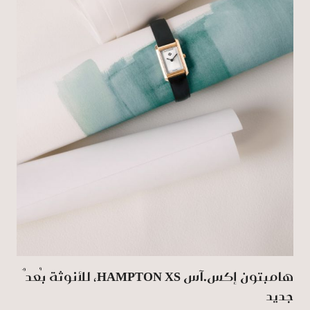
هامبتون إكس.آس HAMPTON XS، للأنوثة بُعدٌ
جديد