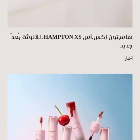
هامبتون إكس.آس HAMPTON XS، للأنوثة بُعدٌ
جديد
أخبار