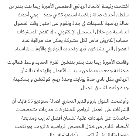
افتتحت رئيسة الاتحاد الرياضي المجتمعي الأميرة ريما بنت بندر بن
سلطان أحدث صالة رياضية استديو 55 في جدة ، وهي أحدث
صالة رياضية للسيدات في جدة وتقوم على اختيار وقت الفصول
الدراسية من خلال التسجيل الإلكتروني ، إذ تقدم للمشتركات
حساب إلكتروني خاص لكل مشاركة يمكن منه مراقبة عدد
الفصول التي يشاركون فيها وتحديد التواريخ والأوقات المناسبة.
وقامت الأميرة ريما بنت بندر بتدشين الفرع الجديد وسط فعاليات
مختلفة جمعت عددا من سيدات الأعمال والمهتمات بالشأن
الرياضي مثل نادي جدة يونايتد وجدة رينج كولكشن و بسكليتة
جدة وقمم لتسلق الجبال.
وأوضحت البتول باروم المدير التجاري لصالة ستوديو 55 فايف أن
المشرفات على العمل الرياضي للمشتركات مدربات متخصصات
حاصلات على شهادات عالمية لضمان أفضل تدريب ومتابعة
لأعضاء النادي من خلال الحصص الرياضية كالزومبا وبوتكمب
ويوجا وتابانا وتي آر إكس ، بأداء احترافي عال.