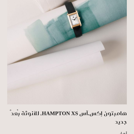
هامبتون إكس.آس HAMPTON XS، للأنوثة بُعدٌ
جديد
أخبار