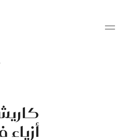
م
كاريشم
أزياء