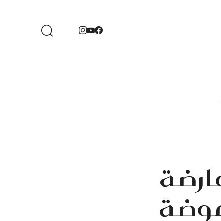
عارضة
موضة