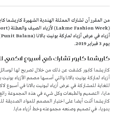
من المقرر أن تشارك الممثلة الهندية الشهيرة كاريشما كابو
(
Lakme Fashion Week
) لأزياء الصيف والعطلة (
ort
أزياء في عرض أزياء لماركة بونيت بالانا (
Punit Balana
)
يوم 3 فبراير 2019.
كاريشما كابور تشارك في أسبوع لاكمي ل
كاريشما كابور كشفت عن ذلك من خلال تصريح لها لوسائل 
أزياء لماركة بونيت بالانا والتي أسسها مصمم الأزياء بونيت
للغاية للمشاركة في عرض أزياء لبونيت بالانا في أسبوع 
مايا، التصميم والطبعات وكل شيء في هذه المجموعة رائع 
كاريشما أثنت أيضا على اختيار المصمم للمواد الصديقة لل
يدويا، في تصميم وصنعه مجموعته وخط أزياء مايا.