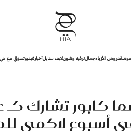
وضة
عروض الأزياء
جمال
ترفيه وفنون
لايف ستايل
أخبار
فيديو
تسوّقي مع هي
ا كابور تشارك كـ 
 في أسبوع لاكمي لل