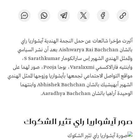
أثيرت مؤخرا شائعات عن حمل النجمة الهندية آيشواريا راي
باتشان
Aishwarya Rai Bachchan
بعد أن نشر السياسي
والممثل الهندي الشهير إس ساراتكومار
S Sarathkumar
،
وابنتيه فارالاكسمي
Varalaxmi
، بوجا
Pooja
، صور لهما على
مواقع التواصل الاجتماعي تجمعها بأيشواريا وزوجها الممثل الهندي
الشهير أبهيشيك باتشان
Abhishek Bachchan
وابنتهما
الوحيدة أراهيا باتشان
Aaradhya Bachchan
.
صور آيشواريا راي تثير الشكوك