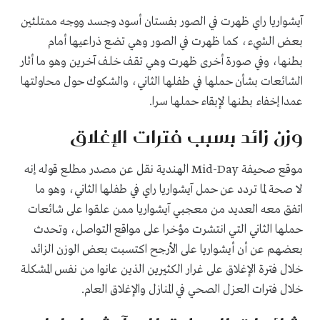
آيشواريا راي ظهرت في الصور بفستان أسود وجسد ووجه ممتلئين
بعض الشيء، كما ظهرت في الصور وهي تضع ذراعيها أمام
بطنها، وفي صورة أخرى ظهرت وهي تقف خلف آخرين وهو ما أثار
الشائعات بشأن حملها في طفلها الثاني، والشكوك حول محاولتها
عمدا إخفاء بطنها لإبقاء حملها سرا.
وزن زائد بسبب فترات الإغلاق
موقع صحيفة
Mid-Day
الهندية نقل عن مصدر مطلع قوله إنه
لا صحة لما تردد عن حمل آيشواريا راي في طفلها الثاني، وهو ما
اتفق معه العديد من معجبي آيشواريا ممن علقوا على شائعات
حملها الثاني التي انتشرت مؤخرا على مواقع التواصل، وتحدث
بعضهم عن أن أيشواريا على الأرجح اكتسبت بعض الوزن الزائد
خلال فترة الإغلاق على غرار الكثيرين الذين عانوا من نفس المشكلة
خلال فترات العزل الصحي في المنازل والإغلاق العام.