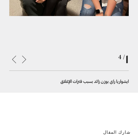
1
/ 4
ايشواريا راي بوزن زائد بسبب فترات الإغلاق
شائعات الح
شارك المقال