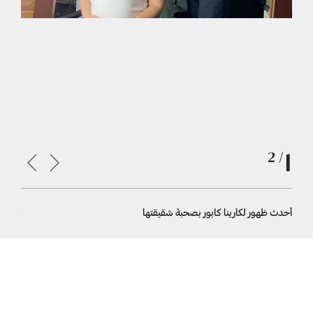
1
/ 2
أحدث ظهور لكارينا كابور بصحبة شقيقتها
أحدث ظهور 