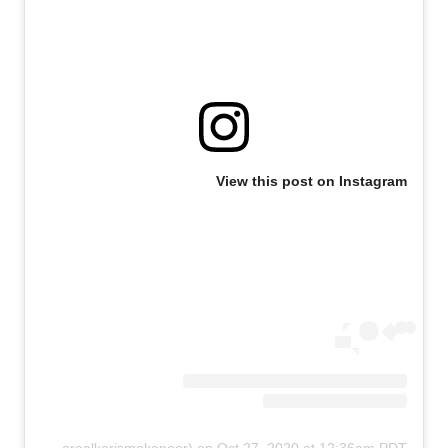
View this post on Instagram
A post shared by KK (@therealkarismakapoor)
on
Oct 27, 2020 at 12:36am PDT