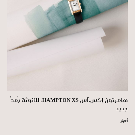
هامبتون إكس.آس HAMPTON XS، للأنوثة بُعدٌ
جديد
أخبار