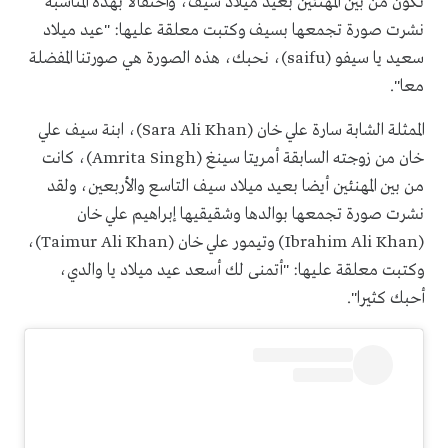
تكون من بين المهنئين بعيد ميلاد سيف، واحتفالا بهذه المناسبة
نشرت صورة تجمعها بسيف وكتبت معلقة عليها: "عيد ميلاد
سعيد يا سيفو (saifu)، نحبك، هذه الصورة هي صورتنا المفضلة
معا".
الممثلة الشابة سارة علي خان (Sara Ali Khan)، ابنة سيف علي
خان من زوجته السابقة أمريتا سينغ (Amrita Singh)، كانت
من بين المهنئين أيضا بعيد ميلاد سيف التاسع والأربعين، ولقد
نشرت صورة تجمعها بوالدها وشقيقيها إبراهيم علي خان
(Ibrahim Ali Khan) وتيمور علي خان (Taimur Ali Khan)،
وكتبت معلقة عليها: "أتمنى لك أسعد عيد ميلاد يا والدي،
أحبك كثيرا".