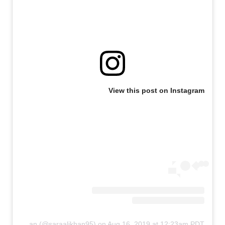
View this post on Instagram
A post shared by Sara Ali Khan (@saraalikhan95)
on
Aug 16, 2019 at 12:23am PDT