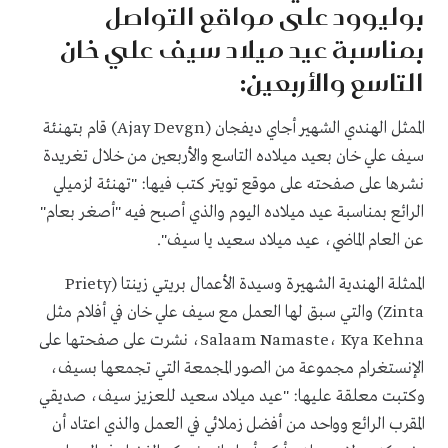
بوليوود على مواقع التواصل
بمناسبة عيد ميلاد سيف علي خان
التاسع والأربعين:
الممثل الهندي الشهير أجاي ديفجان (Ajay Devgn) قام بتهنئة
سيف علي خان بعيد ميلاده التاسع والأربعين من خلال تغريدة
نشرها على صفحته على موقع تويتر كتب فيها: "تهنئة لزميلي
الرائع بمناسبة عيد ميلاده اليوم والذي أصبح فيه "أصغر بعام"
عن العام الماضي، عيد ميلاد سعيد يا سيف".
الممثلة الهندية الشهيرة وسيدة الأعمال بريتي زينتا (Priety
Zinta) والتي سبق لها العمل مع سيف علي خان في أفلام مثل
Salaam Namaste، Kya Kehna، نشرت على صفحتها على
الإنستغرام مجموعة من الصور المجمعة التي تجمعها بسيف،
وكتبت معلقة عليها: "عيد ميلاد سعيد للعزيز سيف، صديقي
المقرب الرائع وواحد من أفضل زملائي في العمل والذي اعتاد أن