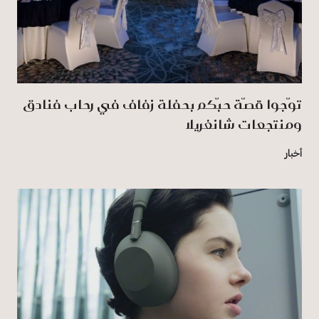
توّجوا قصّة حبّكم بحفلة زفاف في رِحاب فنادق
ومنتجعات شانغريلا
أخبار