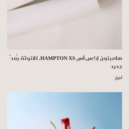
هامبتون إكس.آس HAMPTON XS، للأنوثة بُعدٌ
جديد
أخبار