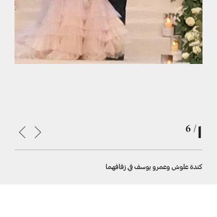
1
/ 6
كندة علوش وعمرو يوسف في زفافهما
كندة علوش