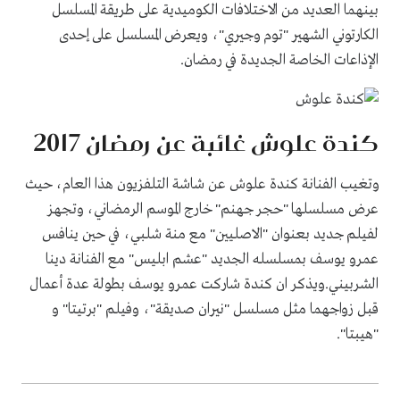
بينهما العديد من الاختلافات الكوميدية على طريقة المسلسل
الكارتوني الشهير "توم وجيري"، ويعرض المسلسل على إحدى
الإذاعات الخاصة الجديدة في رمضان.
كندة علوش غائبة عن رمضان 2017
وتغيب الفنانة كندة علوش عن شاشة التلفزيون هذا العام، حيث
عرض مسلسلها "حجر جهنم" خارج الموسم الرمضاني، وتجهز
لفيلم جديد بعنوان "الاصليين" مع منة شلبي، في حين ينافس
عمرو يوسف بمسلسله الجديد "عشم ابليس" مع الفنانة دينا
الشربيني.ويذكر ان كندة شاركت عمرو يوسف بطولة عدة أعمال
قبل زواجهما مثل مسلسل "نيران صديقة"، وفيلم "برتيتا" و
"هيبتا".