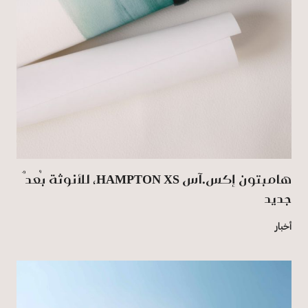
هامبتون إكس.آس HAMPTON XS، للأنوثة بُعدٌ
جديد
أخبار