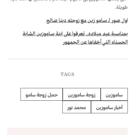
طويلة.
اول صور لـ سامو زين مع زوجته دينا صالح
بمناسبة عيد ميلاده.. تعرفوا على ابنة ساموزين الشابة
الحسناء التي أخفاها عن الجمهور
TAGS
ساموزين
زوجة ساموزين
حمل زوجة سامو
أخبار ساموزين
محمد نور