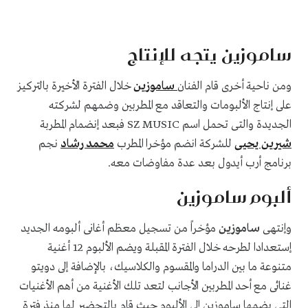
ساموزين يتجه للإنتاج
ومن ناحية أخرى قام الفنان
ساموزين
خلال الفترة الأخيرة بالتركيز
على إنتاج الألبومات والتعاقد مع المطربين وضمهم لشركته
الجديدة والتى تحمل اسم
SZ MUSIC
فبعد إنضمام المطربة
شيرين يحيى
للشركة انضم مؤخرا المطرب
محمد رشاد
نجم
برنامج أرب أيدول بعد عدة مفاوضات معه.
ألبوم ساموزين
وإنتهى
ساموزين
مؤخراً من تسجيل معظم أغانى ألبومه الجديد
إستعدادا لطرحه خلال الفترة المقبلة ويضم الألبوم 12 أغنية
متنوعة ما بين الدراما والمقسوم والكلاسيك، بالإضافة إلى دويتو
غنائى مع أحد المطربين الأجانب لتعد تلك الأغنية من أهم الأغنيات
التى يضمها ساموزين إلى الألبوم حيث قام بالتحضير لها منذ فترة