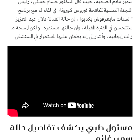
سمير غانم الصحية، حيث قال الدكتور حسام حسني، رئيس
اللجنة العلمية لمكافحة فيروس كورونا، في لقاء له مع برنامج
"الستات مايعرفوش يكدبوا"، إن حالة الفنانة دلال عبد العزيز
ستتحسن في الفترة المقبلة، وان حالتها مستقرة، ولكن المسحة ما
زالت إيجابية، وأشار إلى إنه يطمئن عليها باستمرار في المستشفى.
مسئول طبي يكشف تفاصيل حالة
سمير غانم