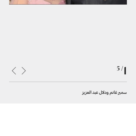
1
/ 5
سمير غانم ودلال عبد العزيز
سمير غانم 