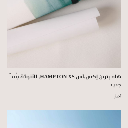
هامبتون إكس.آس HAMPTON XS، للأنوثة بُعدٌ
جديد
أخبار