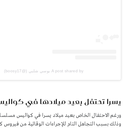
A post shared by بوسي شلبي (@boosy17)
يسرا تحتفل بعيد ميلادها في كوالي
ورغم الاحتفال الخاص بعيد ميلاد يسرا في كواليس مسلسلها،
وذلك بسبب التجاهل التام للإجراءات الوقائية من فيروس ك