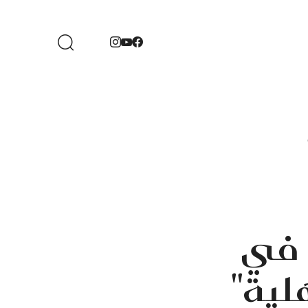
 في
لية"