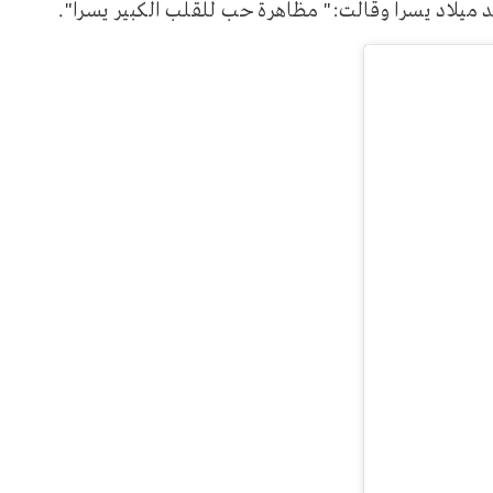
يلاد يسرا وقالت:" مظاهرة حب للقلب الكبير يسرا".