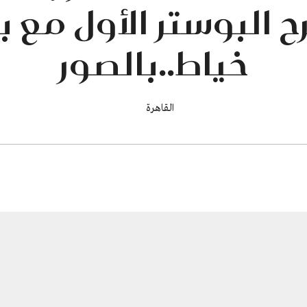
 البوستر الأول مع 
خياط..بالصور
القاهرة