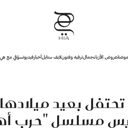
وضة
عروض الأزياء
جمال
ترفيه وفنون
لايف ستايل
أخبار
فيديو
تسوّقي مع هي
 تحتفل بعيد ميلادها
س مسلسل "حرب أه