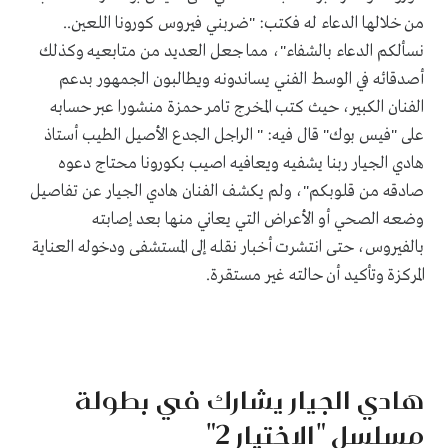
من خلالها الدعاء له فكتب: "ضربني فيروس كورونا اللعين..
نسألكم الدعاء بالشفاء"، مما جعل العديد من متابعيه وكذلك
أصدقائه في الوسط الفني يساندونه ويطالبون الجمهور بدعم
الفنان الكبير، حيث كتب المخرج تامر حمزة منشورا عبر حسابه
على "فيس بوك" قال فيه: " الراجل الجدع الأصيل الطيب أستاذ
هادي الجيار ربنا يشفيه ويعافيه اصيب بكورونا محتاج دعوه
صادقه من قلوبكم"، ولم يكشف الفنان هادي الجيار عن تفاصيل
وضعه الصحي أو الأعراض التي يعاني منها بعد إصابته
بالفيروس، حتى انتشرت أخبار نقله إلى المستشفى ودخوله العناية
المركزة وتأكيد أن حالته غير مستقرة.
هادي الجيار يشارك في بطولة
مسلسل "الاختيار 2"