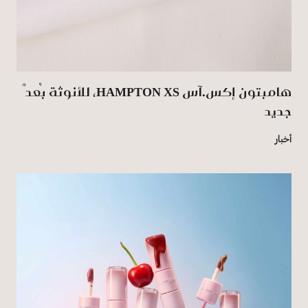
هامبتون إكس.آس HAMPTON XS، للأنوثة بُعدٌ
جديد
أخبار