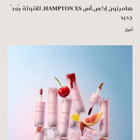
هامبتون إكس.آس HAMPTON XS، للأنوثة بُعدٌ
جديد
أخبار