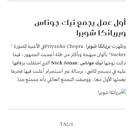
أول عمل يجمع نيك جوناس
وبريانكا شوبرا
وظهرت
بريانكا شوبرا
ـ Priyanka Chopraفي الأغنية المصورة "
Sucker
" بألوان مبهجة وبأكثر من طلة أعجبت الجمهور، فيما
دللت زوجها
نيك جوناس ـ Nick Jonas
الذي احتفلت بزفافها
عليه في ديسمبر الماضي، برسالة عبر أنستجرام أعلنت فيها فخرها
بعملها الأول معا، ووصفت التجمع العائلي بأنه مممتع جدا.
TAGS