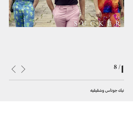
1
/ 8
نيك جوناس وشقيقيه
عودة فرق