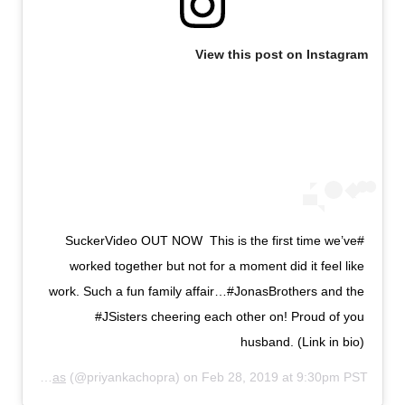
View this post on Instagram
#SuckerVideo OUT NOW This is the first time we’ve
worked together but not for a moment did it feel like
work. Such a fun family affair…#JonasBrothers and the
#JSisters cheering each other on! Proud of you
husband. (Link in bio)
Priyanka Chopra Jonas
(@priyankachopra) on
Feb 28, 2019 at 9:30pm PST