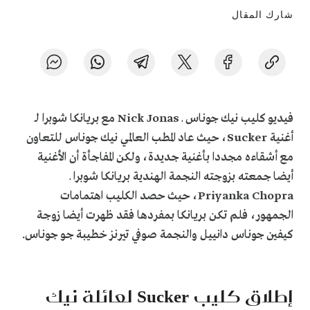
شارك المقال
فيديو كليب نيك جوناس ـ Nick Jonas مع بريانكا شوبرا لـ
أغنية
Sucker
، حيث عاد المطب العالمي نيك جوناس للتعاون
مع أشقاءه مجددا بأغنية جديدة، ولكن المفاجأة أن الأغنية
أيضا جمعته بزوجته النجمة الهندية بريانكا شوبرا ـ
Priyanka Chopra، حيث حصد الكليب اهتمامات
الجمهور، فلم تكن بريانكا بمفردها فقد ظهرت أيضا زوجة
كيفين جوناس دانييل والنجمة صوفي تيرنز خطيبة جو جوناس.
إطلاق كليب
Sucker
لعائلة نيك