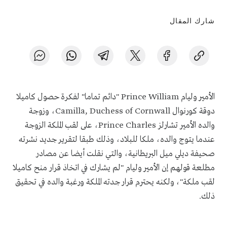
شارك المقال
الأمير وليام
Prince William
"دائم تماما" لفكرة حصول كاميلا
دوقة كورنوال
Camilla, Duchess of Cornwall
، وزوجة
والده الأمير تشارلز
Prince Charles
، على لقب الملكة الزوجة
عندما يتوج والده، ملكا للبلاد، وذلك طبقا لتقرير جديد نشرته
صحيفة ديلي ميل البريطانية، والتي نقلت أيضا عن مصادر
مطلعة قولهم إن الأمير وليام "لم يشارك في اتخاذ قرار منح كاميلا
لقب ملكة"، ولكنه يحترم قرار جدته الملكة ورغبة والده في تحقيق
ذلك.