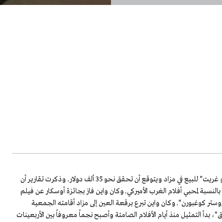
تعرض رقعة العين الأصلية التي وضعها النجم الأميركي جون واين في فيلم "ترو غريت" للبيع في مزاد ويتوقع أن تحقق نحو 35 ألف دولار. وذكرت تقارير أن
النسبة لمحبي أفلام الغرب الأميركي. وكان واين فاز بجائزة أوسكار عن فيلم
 الفيلم المتمم "روستر كوغبورن". وكان واين تبرع برقعة العين إلى مزاد أقامته الجمعية
يا عام 1975، وجون واين من مواليد 1907 يلقب "بالدوق"، بدأ التمثيل منذ أيام الأفلام الصامتة وأصبح نجماً معروفاً بين الأربعينات