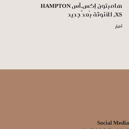
هامبتون إكس.آس HAMPTON
XS، للأنوثة بُعدٌ جديد
أخبار
Social Media