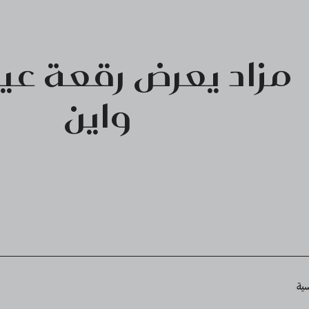
مزاد يعرض رقعة عي
واين
Breadcru
سية