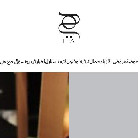
وضة
عروض الأزياء
جمال
ترفيه وفنون
لايف ستايل
أخبار
فيديو
تسوّقي مع هي