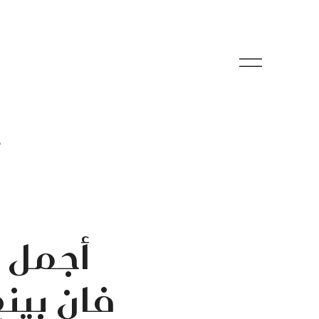
م
أجمل 
فان بينغ