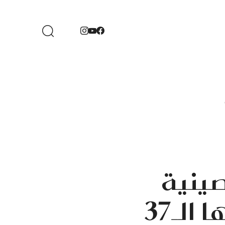
ينية
الـ37