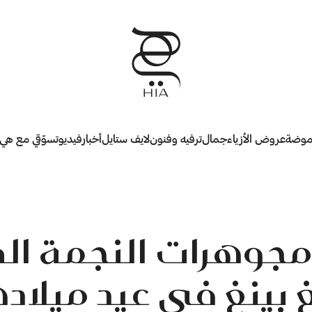
وضة
عروض الأزياء
جمال
ترفيه وفنون
لايف ستايل
أخبار
فيديو
تسوّقي مع هي
مجوهرات النجمة الص
 بينغ في عيد ميلادها 