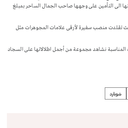
تها الى التأمين على وجهها صاحب الجمال الساحر بمبلغ
حيث تقلدت منصب سفيرة لأرقى علامات المجوهرات مثل
م النجمة فان بينغ بينغ بعيد ميلادها الـ37 وبهذه المناسبة نشاهد مجموعة من أجمل اطلالاتها على السجاد
شوبارد