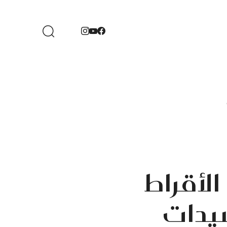
لأقراط
سيدات