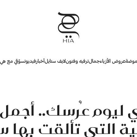
وضة
عروض الأزياء
جمال
ترفيه وفنون
لايف ستايل
أخبار
فيديو
تسوّقي مع هي
ليوم عُرسك.. أجمل ا
ة التي تألقت بها 