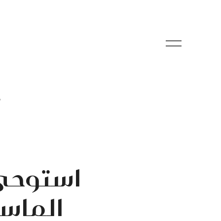
م
استوحي 
الماسي