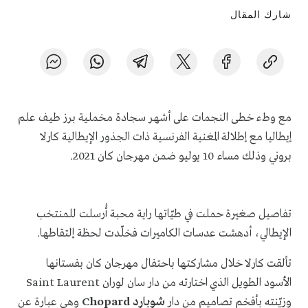
شارك المقال
مع وطء خطى النجمات على أشهر سجادة مخملية برز طيف علم
إيطاليا مع إطلالة المغنية الفرنسية ذات الجذور الإيطالية كارلا
بروني وذلك مساء 10 يوليو ضمن مهرجان كان 2021.
تفاصيل صغيرة حملت في طيّاتها راية محبة أُرسلت للمنتخب
الإيطالي، أدهشت عدسات الكاميرات فخلّدت لحظة إلتقاطها.
تألقت كارلا خلال مشاركتها باحتفال مهرجان كان بفستانها
الأسود الطويل الذي اختارته من دار سان لوران
Saint Laurent
وزيّنته بأفخم تصاميم من دار
شوبارد
Chopard
وهي عبارة عن