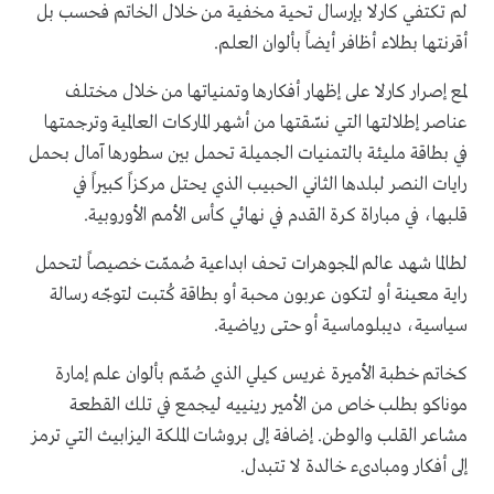
لم تكتفي كارلا بإرسال تحية مخفية من خلال الخاتم فحسب بل
أقرنتها بطلاء أظافر أيضاً بألوان العلم.
لمع إصرار كارلا على إظهار أفكارها وتمنياتها من خلال مختلف
عناصر إطلالتها التي نسّقتها من أشهر الماركات العالمية وترجمتها
في بطاقة مليئة بالتمنيات الجميلة تحمل بين سطورها آمال بحمل
رايات النصر لبلدها الثاني الحبيب الذي يحتل مركزاً كبيراً في
قلبها، في مباراة كرة القدم في نهائي كأس الأمم الأوروبية.
لطالما شهد عالم المجوهرات تحف ابداعية صُممّت خصيصاً لتحمل
راية معينة أو لتكون عربون محبة أو بطاقة كُتبت لتوجّه رسالة
سياسية، ديبلوماسية أو حتى رياضية.
كخاتم خطبة الأميرة غريس كيلي الذي صُمّم بألوان علم إمارة
موناكو بطلب خاص من الأمير رينييه ليجمع في تلك القطعة
مشاعر القلب والوطن. إضافة إلى بروشات الملكة اليزابيث التي ترمز
إلى أفكار ومبادىء خالدة لا تتبدل.