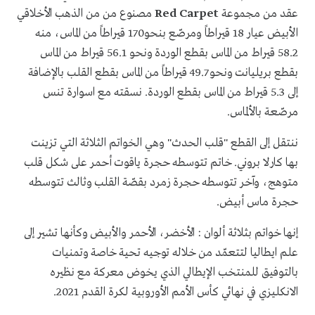
عقد من مجموعة
Red Carpet
مصنوع من من الذهب الأخلاقي
الأبيض عيار 18 قيراطاً ومرصّع بنحو170 قيراطاً من الماس، منه
58.2 قيراط من الماس بقطع الوردة ونحو 56.1 قيراط من الماس
بقطع بريليانت ونحو 49.7 قيراطاً من الماس بقطع القلب بالإضافة
إلى 5.3 قيراط من الماس بقطع الوردة. نسقته مع اسوارة تنس
مرصّعة بالألماس.
ننتقل إلى القطع "قلب الحدث" وهي الخواتم الثلاثة التي تزينت
بها كارلا بروني. خاتم تتوسطه حجرة ياقوت أحمر على شكل قلب
متوهج، وآخر تتوسطه حجرة زمرد بقصّة القلب وثالث تتوسطه
حجرة ماس أبيض.
إنها خواتم بثلاثة ألوان : الأخضر، الأحمر والأبيض وكأنها تشير إلى
علم ايطاليا لتتعمّد من خلاله توجيه تحية خاصة وتمنيات
بالتوفيق للمنتخب الإيطالي الذي يخوض معركة مع نظيره
الانكليزي في نهائي كأس الأمم الأوروبية لكرة القدم 2021.