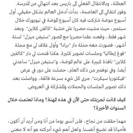
العطلة، وبالانتقال الفعلي إلى باريس بعد انتهائي من المدرسة.
وفور انتقالي إلى العاصمة، بدأت أدخل العالم بشكل حقيقي. أول
أسبوع موضة شاركت فيه كان أسبوع الموضة في نيويورك خلال
سبتمبر، حيث مشيت حصريا على خشبة "كالفن كلاين". وبعد
شهر فقط، وقعت عقدا حصريا مع المصور "ستيفن ميزل" لستة
أشهر، فصورت معه حملة دار "برادا" وأول غلاف لي مع مجلة
"فوغ إيطاليا" وجلسات تصوير كثيرة. هكذا فتحت لي دار "كالفين
كلاين" نافذة كبيرة على عالم الموضة، و"ستيفن ميزل" ساعدني
أيضا. وفي نوفمبر من ذلك العام، حصلت على دور في عرض
"فيكتوريا سيكرت". جرى كل شيء بسرعة فائقة، وواصلت بعد
ذلك تصوير الجلسات والحملات والمشاركة في العروض.
كيف كانت تجربتك حتى الآن في هذه المهنة؟ وماذا تعلمت خلال
السنوات الأخيرة؟
مهما حققت من نجاح، فلن أنسى يوما من أنا ومن أريد أن أكون،
فأحيانا قد نضيع أنفسنا. ولعل أهم شيء أدركته هو أنه لا معنى