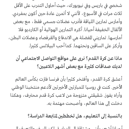
شخصي في باريس وفي نيويورك، حيث أحاول التدرب على الأقل
ثلاث مرات في الأسبوع، لأنني لا أتمرن عادة حين أكون بمفردي.
وأمارس تمارين اللياقة فأدرب عضلات جسمي فقط، مع بعض
الأثقال الخفيفة أحيانا. أكره التمارين الهوائية أو الكارديو فلا
أمارسها. تماريني المفضلة هي الاندفاع والقرفصاء وعضلات البطن،
وأركز على الساقين ونحتهما. كما أحب البيلاتس كثيرا.
ماذا عن كرة القدم؟ نرى على مواقع التواصل الاجتماعي أن
لديك صداقات كثيرة مع بعض أشهر اللاعبين؟
أعشق كرة القدم، وأفتخر كثيرا بأن فرنسا فازت بكأس العالم
الأخير. كنت في روسيا للمبارتين الأخيرتين لأدعم منتخبنا الوطني
وأراه يفوز. شقيقتي متزوجة من لاعب كرة قدم محترف، وهكذا
دخلت إلى هذا العالم، وأصبحت مهتمة به.
بالنسبة إلى التعليم، هل تخططين لمتابعة الدراسة؟
أحيانا أشعر بأنني مشتاقة إلى الدراسة. لكن السفر والتعرف إلى