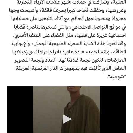
العالمية، وشاركت في حملات أشهر علامات الأزياء التجارية
وعروضها، وحققت نجاحا كبيرا بسرعة فائقة، وأصبحت وجها
معروفا ومحبوبا حول العالم مع آلاف المتابعين على حساباتها
في مواقع التواصل الاجتماعي، والتي تسخرها لمناصرة قضايا
اجتماعية عزيزة على قلبها، مثل القضاء على العنف الأسري.
وقد اخترنا هذه الشابة السمراء الطبيعية الجمال، والإيجابية
الطاقة، والمتسلحة بسعادة غامرة نادرا ما نراها لدى زميلاتها
العارضات، لتكون نجمة غلافنا لهذا العدد ونجمة التصوير
الخاص الذي تألقت فيه بمجوهرات الدار الفرنسية العريقة
"شوميه".