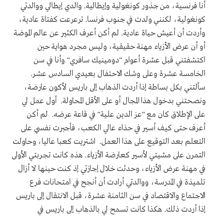
أنا فرنسية، من جذور كونغولية وإيطالية. والدي إيطالي ووالدتي
كونغولية، لكنني ولدت في جنوب فرنسا. ترعرعت كفتاة عادية،
وأردت أن أعيش حياة عادية. لم أكن أعرف الكثير عن عالم الموضة
أو أن عرض الأزياء مهنة حقيقية، وليس مجرد هواية حين
اكتشفتني قبل عشرة أعوام "دومينيك سافري" وأنا في سن
الخامسة عشرة وعلى وشك الاحتفال بعيدي السادس عشر.
سألتني بكل بساطة إذا أردت الذهاب إلى باريس لأكون عارضة،
ونصحتني بدخول هذا المجال أو على الأقل المحاولة. أول عمل لي
على الإطلاق كان مع "عز الدين علية" في قاعة عرضه. لم أكن
أعرف حتى كيف أسير في حذاء عالي الكعب، فأجبرت نفسي على
التعلم بعد التوقيع على هذا العمل. اشتريت كعبا عاليا، وحاولت
التمرن على مشيتي لأسير كعارضة الأزياء. هذه كانت تجربتي الأولى
في مهنة عرض الأزياء، وحدثت خلال إجازتي إذ كنت حينها لا أزال
تلميذة في المدرسة، ووالدتي أرادت أن أنجح في امتحانات فرع
الاجتماع والاقتصاد في سن الثامنة عشرة، قبل الانتقال إلى باريس
إذا أردت ذلك. هكذا كانت تسمح لي بالذهاب إلى باريس في