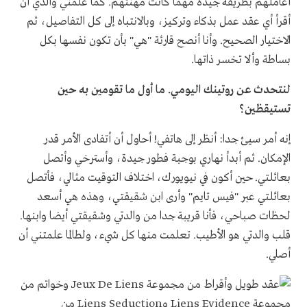
أعاملهم بطريقة جيدة مهما كانت مهنتهم. كما علمني والدي أن
أقرأ أي عقد عمل بذكاء وتركيز، وبالانتباه إلى كل التفاصيل، ثم
الاختيار الصحيح. وأنا أنصح قارئة "هي" بأن تكون نفسها بكل
بساطة وألا تخسر ذاتها.
لنتحدث عن روتينك اليومي. ما أول ما تقومين به حين
تستيقظين؟
إنه أمر سيئ جدا: أنظر إلى هاتفي! أحاول أن أتفادى الأمر قدر
الإمكان. ثم أبدأ نهاري بوجبة فطور جيدة، وأسترخي وأتصل
بعائلتي. حين أكون في نيويورك، اختلاف التوقيت مثالي، فأتصل
بعائلتي عبر "فيس تايم" وأرى ابن شقيقتي، وهذه هي أسعد
لحظات صباحي، فأنا قريبة جدا من والدتي وشقيقتي أيضا وابنها.
قلب والدتي هو الأطيب. تعلمت منها كل شيء، ولطالما علمتني أن
أصلي.