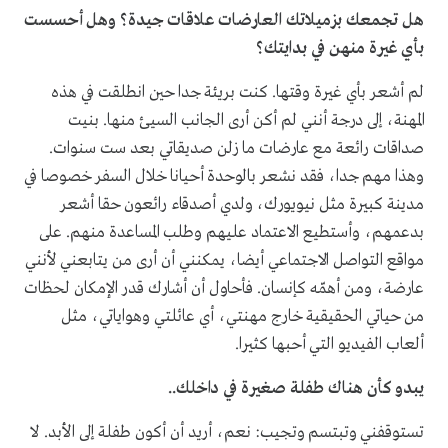
هل تجمعك بزميلاتك العارضات علاقات جيدة؟ وهل أحسست
بأي غيرة منهن في بدايتك؟
لم أشعر بأي غيرة وقتها. كنت بريئة جدا حين انطلقت في هذه
المهنة، إلى درجة أنني لم أكن أرى الجانب السيئ منها. بنيت
صداقات رائعة مع عارضات ما زلن صديقاتي بعد ست سنوات.
وهذا مهم جدا، فقد نشعر بالوحدة أحيانا خلال السفر خصوصا في
مدينة كبيرة مثل نيويورك، ولدي أصدقاء رائعون حقا أشعر
بدعمهم، وأستطيع الاعتماد عليهم وطلب المساعدة منهم. على
مواقع التواصل الاجتماعي أيضا، يمكنني أن أرى من يتابعني لأنني
عارضة، ومن أهمّه كإنسان. فأحاول أن أشارك قدر الإمكان لحظات
من حياتي الحقيقية خارج مهنتي، أي عائلتي وهواياتي، مثل
ألعاب الفيديو التي أحبها كثيرا.
يبدو كأن هناك طفلة صغيرة في داخلك..
تستوقفني وتبتسم وتجيب: نعم، أريد أن أكون طفلة إلى الأبد. لا