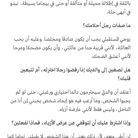
بالثقة في إطلالة جميلة أو متألقة أو حتى في بيجاما بسيطة، نبدو
في أبهى حلة.
ما صفات رجل أحلامك؟
زوجي المستقبلي يجب أن يكون صادقا ومخلصا. وعليه أن يحب
العائلة، لأنني قريبة جدا من عائلتي، وأن يكون مضحكا ومرحا
لأنني أعشق الضحك.
هل تصغين إلى والديك إذا رفضوا رجلا اخترته، أم تتبعين
قلبك؟
أعتقد أن والديّ سيحترمون دائما اختياري ورغبتي، حتى لو لم
يحبوا الشخص. وما أرغب فيه هو إيجاد شخص يحبني لمن أنا من
الداخل، وليس فقط لأنني عارضة أزياء.
وإذا اشترط عليك أن تتوقفي عن عرض الأزياء، فماذا تفعلين؟
لن أبقى معه، لأن ذلك يعني أن هذا الشخص لا يقبلني تماما كما