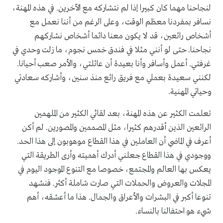
لنجاحنا مهما كان كبيرا إذا لم نتشاركه مع الآخرين. في هذه المهنة،
نسافر بمفردنا معظم الوقت، وعلى الرغم من أننا نعمل مع
أشخاص رائعين، قد لا يكون معنا دائما أشخاص نشاركهم
نجاحنا. حتى لو أنني مثلا في فندق خمس نجوم، ما زلت وحدي في
غرفتي. أعمل وأسافر وأنا بعيدة أن عائلتي، والأمر صعب أحيانا.
لكنني سعيدة بعملي مع فريق رائع منذ سنين، وأشاركه سعادتي
وحياتي المهنية.
تعلمت الكثير عن هذه المهنة، بعد لقائي الكثير من الملهمين
الرائعين الذين أقدرهم كثيرا، مثل المصممين والمصورين. لم أكن
أعرف في الماضي أن العاملين في هذا القطاع موهوبون إلى هذا الحد.
ووجودي في هذا القطاع جعلني أدرك أهميته وأرى الطريقة التي
يعكس بها العالم والمجتمع، خصوصا مع التنوع الموجود اليوم في
المجلات والعروض والحملات التي صارت شاملة أكثر. فنشهد
تنوعا أكبر في البشرات والأعراق والجمال. هذا ما أعشقه، أهم
شيء هو احتفالنا بالنساء.