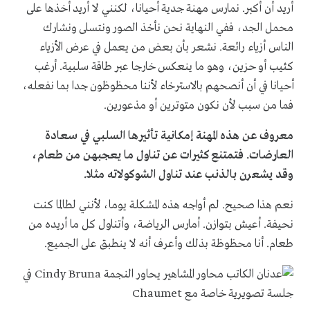
أريد أن أكبر. نمارس مهنة جدية أحيانا، لكنني لا أريد أخذها على
محمل الجد، ففي النهاية نحن نأخذ الصور ونتسلى ونشارك
الناس أزياء رائعة. نشعر بأن بعض من يعمل في عرض الأزياء
كئيب أو حزين، وهو ما ينعكس خارجا عبر طاقة سلبية. أرغب
أحيانا في أن أنصحهم بالاسترخاء لأننا محظوظون جدا بما نفعله،
فما من سبب لأن نكون متوترين أو مذعورين.
معروف عن هذه المهنة إمكانية تأثيرها السلبي في سعادة
العارضات. فتمتنع كثيرات عن تناول ما يعجبهن من طعام،
وقد يشعرن بالذنب عند تناول الشوكولاته مثلا.
نعم هذا صحيح. لم أواجه هذه المشكلة يوما، لأنني لطالما كنت
نحيفة. أعيش بتوازن. أمارس الرياضة، وأتناول كل ما أريده من
طعام. أنا محظوظة بذلك وأعرف أنه لا ينطبق على الجميع.