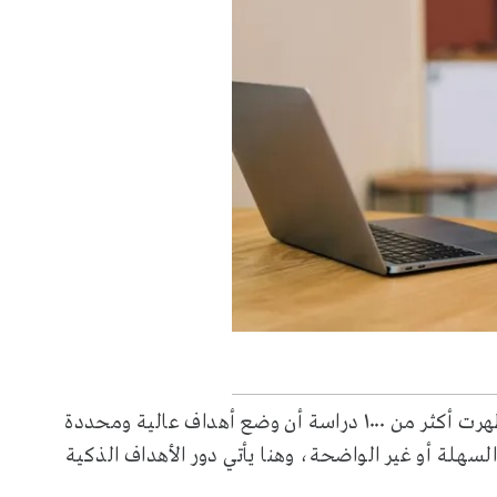
وفقًا لبحث نُشر في مجلة Frontiers in Psychology، أظهرت أكثر من ١٠٠٠ دراسة أن وضع أهداف عالية ومحددة
 السهلة أو غير الواضحة، وهنا يأتي دور الأهداف الذكية