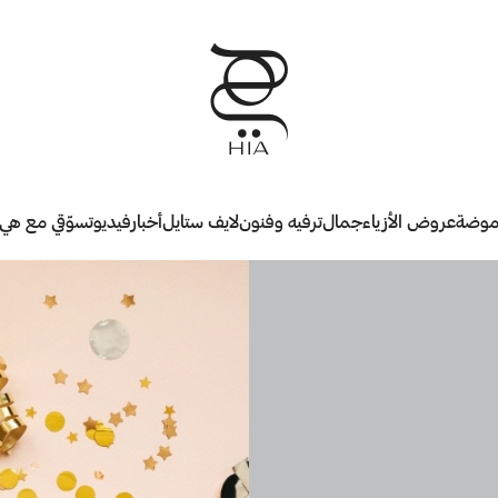
وضة
عروض الأزياء
جمال
ترفيه وفنون
لايف ستايل
أخبار
فيديو
تسوّقي مع هي