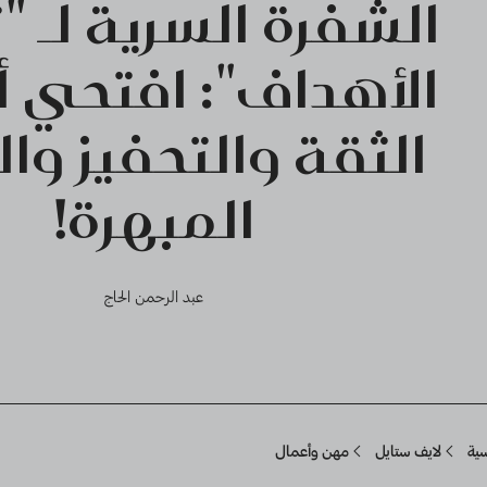
الشفرة السرية لـ "
الأهداف": افتحي أ
الثقة والتحفيز وال
المبهرة!
عبد الرحمن الحاج
Breadcru
سية
لايف ستايل
مهن وأعمال