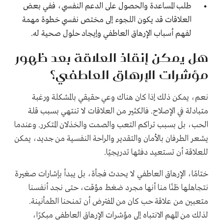
طلب المساعدة والحصول على الدعم النفسي، ففي بعض
العلاقات قد يكون اللجوء إلى مختص نفسي خطوة مهمة
لفهم أسباب الإرهاق العاطفي وإيجاد حلول صحية له.
هل يمكن إنقاذ العلاقة بعد ظهور
مؤشرات الإرهاق العاطفي؟
نعم، يمكن ذلك إذا كان هناك وعي حقيقي بالمشكلة ورغبة
متبادلة في الإصلاح. فالكثير من العلاقات لا تنتهي بسبب قلة
الحب، بل بسبب تراكم التعب والصمت والخذلان المتكرر. وعندما
يشعر الطرفان بالأمان والتقدير والراحة النفسية من جديد، يمكن
للعلاقة أن تستعيد دفئها تدريجيًا.
ختامًا، الإرهاق العاطفي لا يحدث فجأة، بل يبدأ بإشارات صغيرة
نتجاهلها ظنًا منا أنها مجرد ضغط مؤقت، حتى نجد أنفسنا
متعبين من علاقة حب كان من المفترض أن تمنحنا الطمأنينة.
لذلك من المهم الانتباه إلى مؤشرات الإرهاق العاطفي مبكرًا،