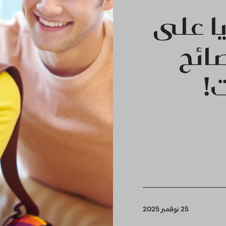
يا على
صائح
!
25 نوفمبر 2025