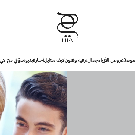
وضة
عروض الأزياء
جمال
ترفيه وفنون
لايف ستايل
أخبار
فيديو
تسوّقي مع هي